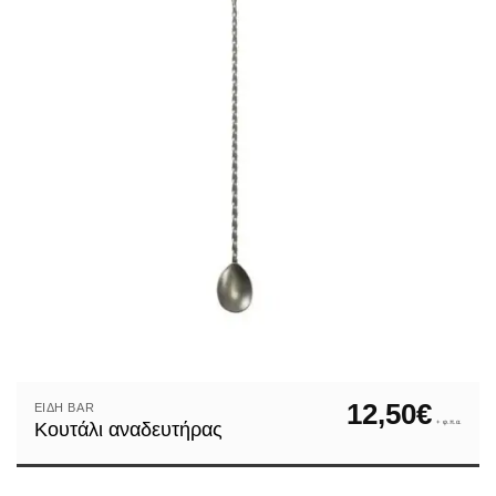
12,50
€
ΕΊΔΗ ΒAR
+ φ.π.α.
Κουτάλι αναδευτήρας