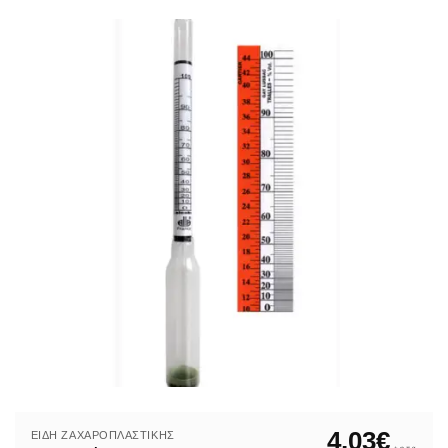
Η εταιρεία έχει καθιερωθεί στο χώρο με το δικό της spitiko
4,03
€
ΕΊΔΗ ΖΑΧΑΡΟΠΛΑΣΤΙΚΉΣ
+ φ.π.α.