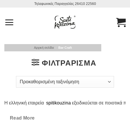
Μετάβαση
Τηλεφωνικές Παραγγελίες 26410 22560
στο
περιεχόμενο
Αρχική σελίδα
/
Bar Craft
ΦΙΛΤΡΆΡΙΣΜΑ
H ελληνική εταιρεία
spitikouzina
εξειδικεύεται σε ποιοτικά 
Η ελληνική εταιρεία
spitikouzina
κατέχει ηγέτιδα θέση στον 
Read More
Αυτό επιτυγχάνεται με τη διαρκή προσφορά ειδών επαγγελμ