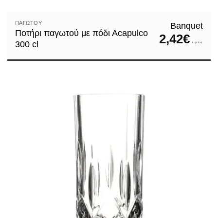
ΠΑΓΩΤΟΎ
Banquet
Ποτήρι παγωτού με πόδι Αcapulco
2,42
€
300 cl
+ φ.π.α.