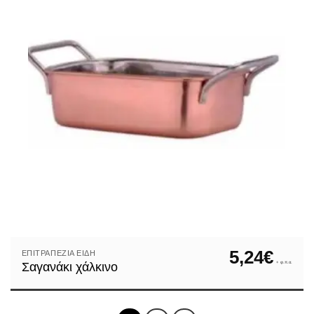
5,24
€
ΕΠΙΤΡΑΠΈΖΙΑ ΕΊΔΗ
+ φ.π.α.
Σαγανάκι χάλκινο