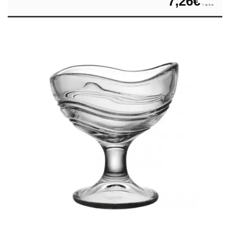
7,26
€
+ φ.π.α.