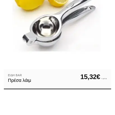
15,32
€
ΕΊΔΗ ΒAR
+ φ.π.α.
Πρέσα λάιμ