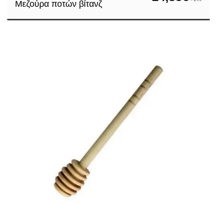
+ φ.π.α.
Μεζούρα ποτών βίτανζ