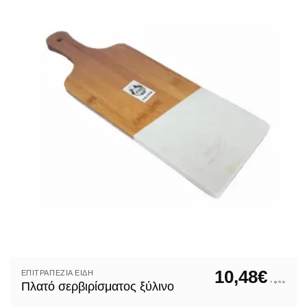
10,48
€
ΕΠΙΤΡΑΠΈΖΙΑ ΕΊΔΗ
+ φ.π.α.
Πλατό σερβιρίσματος ξύλινο