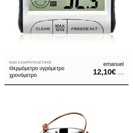
ΕΊΔΗ ΖΑΧΑΡΟΠΛΑΣΤΙΚΉΣ
emanuel
Θερμόμετρο υγρόμετρο
12,10
€
χρονόμετρο
+ φ.π.α.