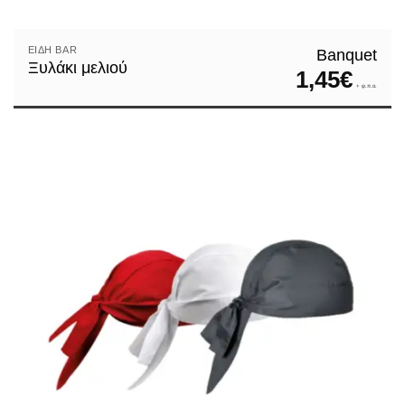
ΕΊΔΗ ΒAR
Banquet
Ξυλάκι μελιού
1,45
€
+ φ.π.α.