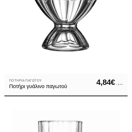
4,84
€
ΠΟΤΉΡΙΑ ΠΑΓΩΤΟΎ
+ φ.π.α.
Ποτήρι γυάλινο παγωτού