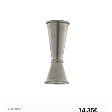
14,35
€
ΕΊΔΗ ΒAR