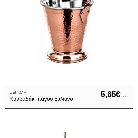
5,65
€
ΕΊΔΗ ΒAR
+ φ.π.α.
Κουβαδάκι πάγου χάλκινο