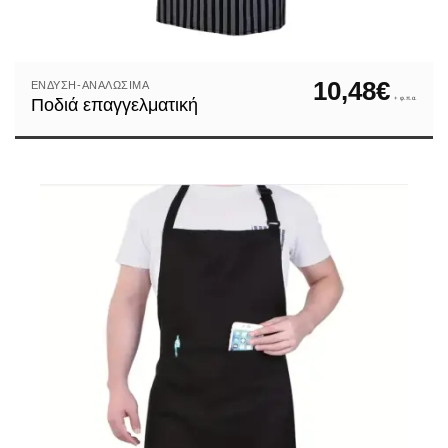
10,48
€
ΈΝΔΥΣΗ-ΑΝΑΛΏΣΙΜΑ
+ φ.π.α.
Ποδιά επαγγελματική