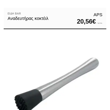
ΕΊΔΗ ΒAR
APS
Αναδευτήρας κοκτέιλ
20,56
€
+ φ.π.α.