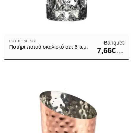
ΠΟΤΉΡΙ ΝΕΡΟΎ
Banquet
Ποτήρι ποτού σκαλιστό σετ 6 τεμ.
7,66
€
+ φ.π.α.