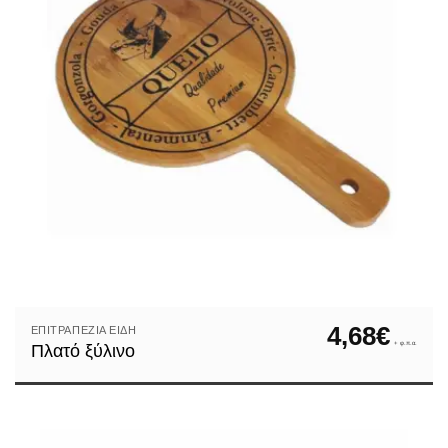
4,68
€
ΕΠΙΤΡΑΠΈΖΙΑ ΕΊΔΗ
+ φ.π.α.
Πλατό ξύλινο