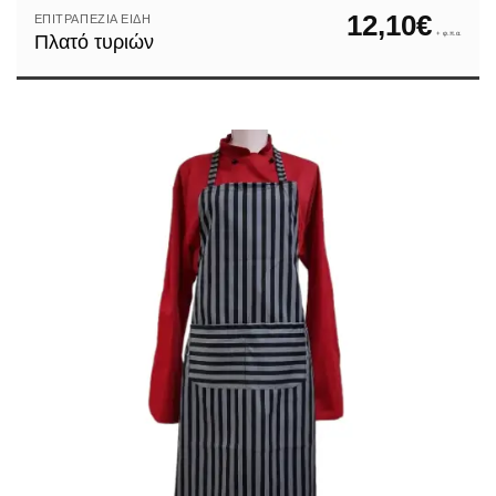
12,10
€
ΕΠΙΤΡΑΠΈΖΙΑ ΕΊΔΗ
+ φ.π.α.
Πλατό τυριών