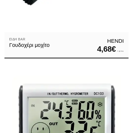
ΕΊΔΗ ΒAR
HENDI
Γουδοχέρι μοχίτο
4,68
€
+ φ.π.α.