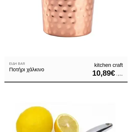
ΕΊΔΗ ΒAR
kitchen craft
Ποτήρι χάλκινο
10,89
€
+ φ.π.α.