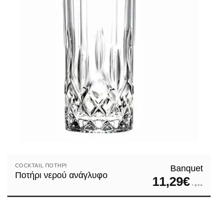
COCKTAIL ΠΟΤΉΡΙ
Banquet
Ποτήρι νερού ανάγλυφο
11,29
€
+ φ.π.α.