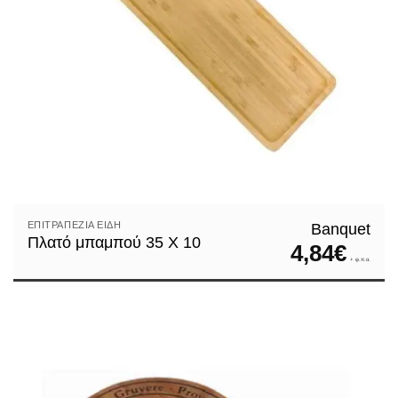
ΕΠΙΤΡΑΠΈΖΙΑ ΕΊΔΗ
Banquet
Πλατό μπαμπού 35 Χ 10
4,84
€
+ φ.π.α.