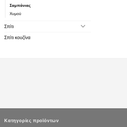
Ζυγαριές
Σαμπάνιας
Κάδοι απορρ
Χυμού
Κατσαρόλες-
Σπίτι
Καφές-τσάι
Σπίτι κουζίνα
Λαβίδες-σπά
Μαχαιροπίρο
Μπάρ
Μπολ αναμεί
Μπουφές
Πλάκες κοπή
Ποτήρια
Ψωμιέρες
Κατηγορίες προϊόντων
Κουζίνα