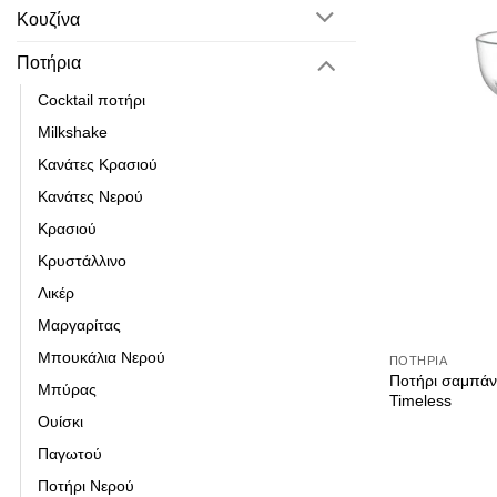
Κουζίνα
Αλατιέρες-πι
Ποτήρια
Αναλώσιμα
Cocktail ποτήρι
βιτρίνες
Milkshake
Γαστρονόμοι-
Κανάτες Κρασιού
Κανάτες Νερού
Διάφορα – Αν
Κρασιού
Δίσκοι
Κρυστάλλινο
Είδη ΒAR
Λικέρ
Είδη ζαχαροπ
Μαργαρίτας
Επαγγελματικ
Μπουκάλια Νερού
ΠΟΤΉΡΙΑ
Ποτήρι σαμπάν
Μπύρας
Επαγγελματικ
Timeless
Ουίσκι
Επιτραπέζια 
Παγωτού
Εργαλεία κου
Ποτήρι Νερού