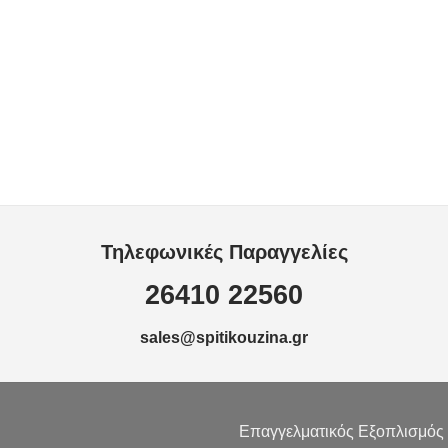
ιματων
Χύτρες
τουλες
υνα
Τηλεφωνικές Παραγγελίες
ξεως
26410 22560
ς
sales@spitikouzina.gr
Επαγγελματικός Εξοπλισμός