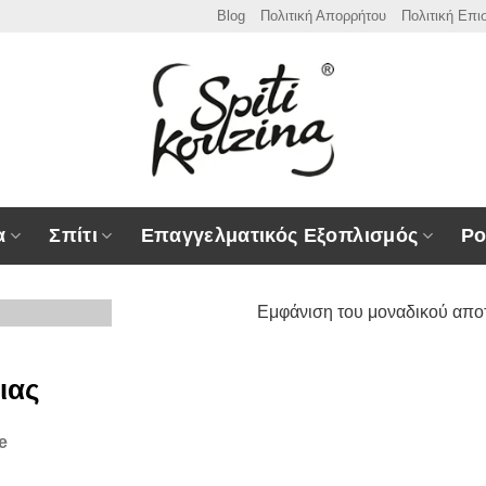
Blog
Πολιτική Απορρήτου
Πολιτική Επ
α
Σπίτι
Επαγγελματικός Εξοπλισμός
Ρο
Εμφάνιση του μοναδικού απο
ιας
τι και κουζίνα,
εδώ θα βρείτε την μεγαλύτερη γκάμα ειδών σπιτ
e
κός Εξοπλισμός