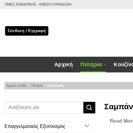
Μετάβαση
ΤΙΜΕΣ ΧΟΝΔΡΙΚΗΣ - ΑΜΕΣΗ ΠΑΡΑΔΟΣΗ
στο
περιεχόμενο
Σύνδεση / Εγγραφή
Αρχική
Ποτήρια
Κουζίν
Αρχική σελίδα
/
Ποτήρια
/
Σαμπάνιας
Σαμπάν
Σαμπάνιας Σπί
Read Mor
Επαγγελματικός Εξοπλισμός
Επαγγελματι