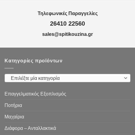
Αναλώσιμα
Τηλεφωνικές Παραγγελίες
βιτρίνες
26410 22560
Γαστρονόμοι-ταψιά
sales@spitikouzina.gr
Διάφορα – Ανταλλακτικά
Δίσκοι
Είδη ΒAR
Κατηγορίες προϊόντων
Είδη ζαχαροπλαστικής
Επαγγελματικά εργαλεία
Επιλέξτε μία κατηγορία
Επαγγελματικά Μαχαίρια
Επαγγελματικός Εξοπλισμός
Επιτραπέζια είδη
Ποτήρια
Εργαλεία κουζίνας
Μαχαίρια
Ζυγαριές
Διάφορα – Ανταλλακτικά
Κάδοι απορριματων