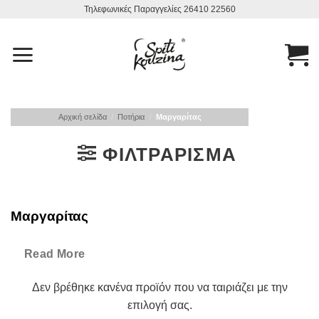
Μετάβαση
Τηλεφωνικές Παραγγελίες 26410 22560
στο
περιεχόμενο
Αρχική σελίδα
/
Ποτήρια
/
Μαργαρίτας
ΦΙΛΤΡΆΡΙΣΜΑ
Μαργαρίτας
Μαργαρίτας Σπίτι και κουζίνα,
εδώ θα βρείτε την μεγαλύτερη 
Read More
Επαγγελματικός Εξοπλισμός
Δεν βρέθηκε κανένα προϊόν που να ταιριάζει με την
επιλογή σας.
Αλατιέρες-πιπερόμυλοι