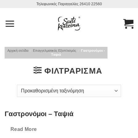
Μετάβαση
Τηλεφωνικές Παραγγελίες 26410 22560
στο
περιεχόμενο
Αρχική σελίδα
/
Επαγγελματικός Εξοπλισμός
/
Γαστρονόμοι -
Tαψιά
ΦΙΛΤΡΆΡΙΣΜΑ
Γαστρονόμοι – Tαψιά
Σπίτι και κουζίνα,
εδώ θα βρείτε την μεγαλύτερη γκάμα ειδών
Read More