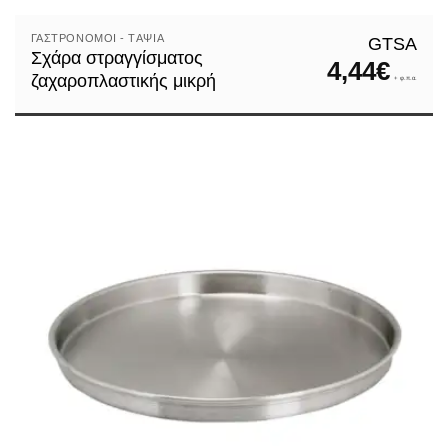
– Τιμές χονδρικής – Δωρεάν παράδοση
ΓΑΣΤΡΟΝΌΜΟΙ - TΑΨΙΆ
GTSA
Σχάρα στραγγίσματος
4,44
€
ΓΙΑΤΙ ΝΑ ΑΓΟΡΑΣΩ ΑΠΟ ΤΟ ΣΠΙΤΙ ΚΟΥΖΙΝΑ
ζαχαροπλαστικής μικρή
+ φ.π.α.
Είμαστε μια ενθουσιώδης ομάδα ανθρώπων με στόχο να δημιο
Σκοπός μας είναι να βρίσκουμε τα καλύτερα προϊόντα στην κα
αξιολογούμε τα προϊόντα και τις εταιρίες είναι να προσδιορ
Η ευγένειά μας, η ευελιξία μας και πρώτα από όλα η δική σα
Σας ευχαριστούμε για την επίσκεψη στην ιστοσελίδα μας.
Η ομάδα του
Spitikouzina
.
gr