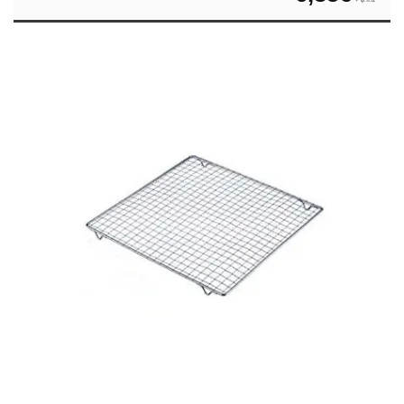
+ φ.π.α.
ανταλλακτικά γυαλιά φωτιστικών
Διακοσμητικά
Δίσκοι
Είδη Μπάνιου
Κορνίζες
Λάμπες
Οργάνωση σπιτιού
Ρολόγια
Ταπέτα-ποδόμακτρα-χαλάκια
Τραπεζομάντιλα
Φρουτιέρες
Φωτιστικά πορτατίφ
Γαστρονόμοι – Tαψιά