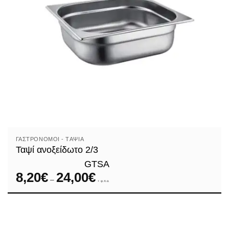
ΓΑΣΤΡΟΝΌΜΟΙ - TΑΨΙΆ
Ταψί ανοξείδωτο 2/3
GTSA
8,20
€
24,00
€
Price
–
range:
+ φ.π.α.
8,20€
through
24,00€