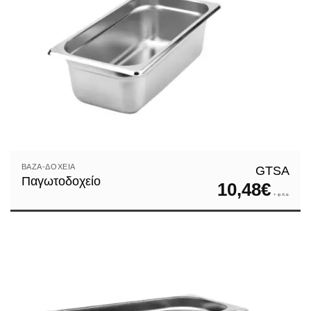
Ηλεκτρικές Συσκευές
Θερμόμετρα
Κανάτες
Κατσαρόλες
Κατσαρόλες Αλουμινίου
Καφές
Κουταλοπίρουνα
ΒΆΖΑ-ΔΟΧΕΊΑ
GTSA
Λαβίδες
Παγωτοδοχείο
10,48
€
Λαδικά
+ φ.π.α.
Μαχαίρια
Μπολ αναμείξεως
Μπρίκια
Πιάτα