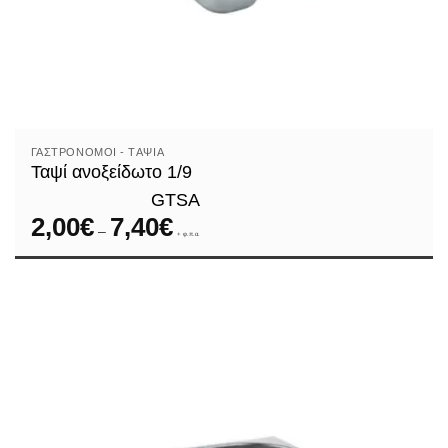
ΓΑΣΤΡΟΝΌΜΟΙ - TΑΨΙΆ
Ταψί ανοξείδωτο 1/9
GTSA
2,00
€
7,40
€
Price
–
range:
+ φ.π.α.
2,00€
through
7,40€