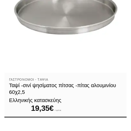
ΓΑΣΤΡΟΝΌΜΟΙ - TΑΨΙΆ
Ταψί -σινί ψησίματος πίτσας -πίτας αλουμινίου
60χ2,5
Ελληνικής κατασκεύης
19,35
€
+ φ.π.α.