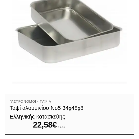
ΓΑΣΤΡΟΝΌΜΟΙ - TΑΨΙΆ
Ταψί αλουμινίου Νο5 34χ48χ8
Ελληνικής κατασκεύης
22,58
€
+ φ.π.α.