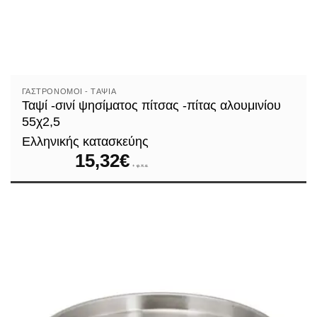
ΓΑΣΤΡΟΝΌΜΟΙ - TΑΨΙΆ
Ταψί -σινί ψησίματος πίτσας -πίτας αλουμινίου
55χ2,5
Ελληνικής κατασκεύης
15,32
€
+ φ.π.α.