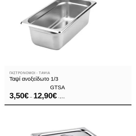
ΓΑΣΤΡΟΝΌΜΟΙ - TΑΨΙΆ
Ταψί ανοξείδωτο 1/3
GTSA
3,50
€
12,90
€
Price
–
range:
+ φ.π.α.
3,50€
through
12,90€