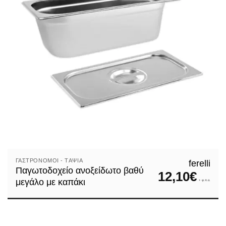
Πιατοθήκες
Πιπερόμυλοι – αλατιέρες
Σουρωτήρια
Σπάτουλες-κουτάλες-πιρούνες
Ταψιά κουζίνας
Τηγάνια
Τσάι
Φαγητοδοχεία-τάπερ
Φιτζάνια-φλιτζάνες
Φόρμες κέικ
ΓΑΣΤΡΟΝΌΜΟΙ - TΑΨΙΆ
ferelli
Παγωτοδοχείο ανοξείδωτο βαθύ
12,10
€
Ψωμιέρες
μεγάλο με καπάκι
+ φ.π.α.
Ποτήρια
Cocktail