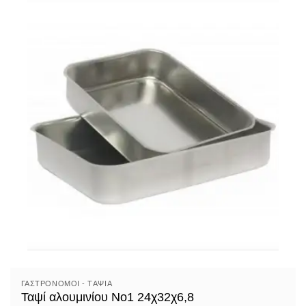
ΓΑΣΤΡΟΝΌΜΟΙ - TΑΨΙΆ
Ταψί αλουμινίου Νο1 24χ32χ6,8