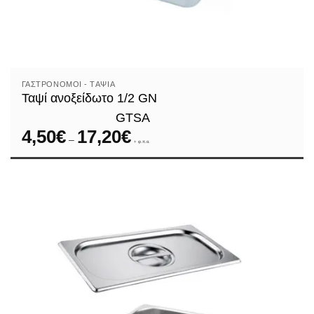
ΓΑΣΤΡΟΝΌΜΟΙ - TΑΨΙΆ
Ταψί ανοξείδωτο 1/2 GN
GTSA
4,50
€
17,20
€
Price
–
range:
+ φ.π.α.
4,50€
through
17,20€