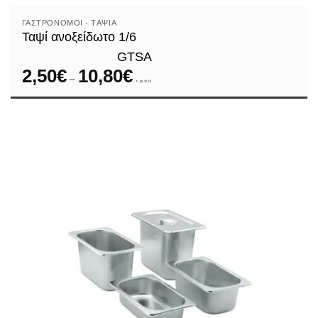
ΓΑΣΤΡΟΝΌΜΟΙ - TΑΨΙΆ
Ταψί ανοξείδωτο 1/6
GTSA
2,50
€
10,80
€
Price
–
range:
+ φ.π.α.
2,50€
through
10,80€