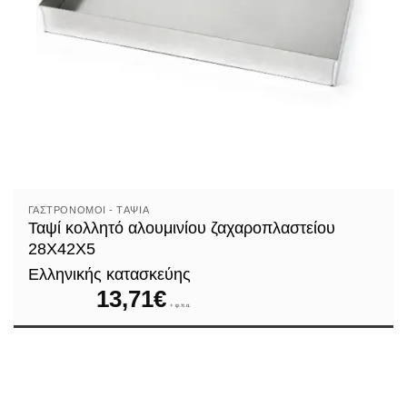
ΓΑΣΤΡΟΝΌΜΟΙ - TΑΨΙΆ
Ταψί κολλητό αλουμινίου ζαχαροπλαστείου
28Χ42Χ5
Ελληνικής κατασκεύης
13,71
€
+ φ.π.α.