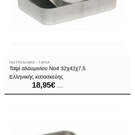
ΓΑΣΤΡΟΝΌΜΟΙ - TΑΨΙΆ
Ταψί αλουμινίου Νο4 32χ42χ7,5
Ελληνικής κατασκεύης
18,95
€
+ φ.π.α.