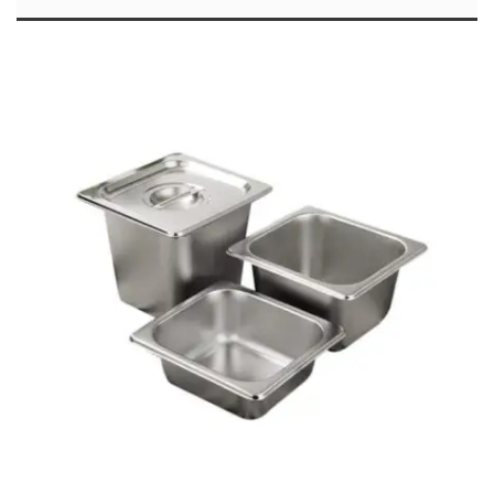
3,20€
through
11,60€