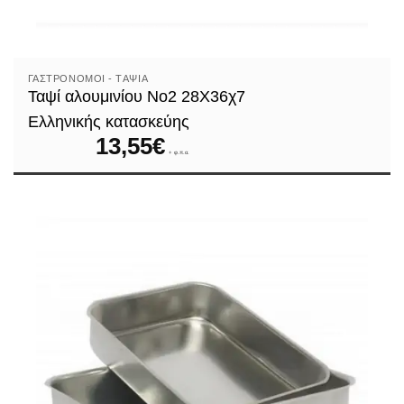
ΓΑΣΤΡΟΝΌΜΟΙ - TΑΨΙΆ
Ταψί αλουμινίου Νο2 28Χ36χ7
Ελληνικής κατασκεύης
13,55
€
+ φ.π.α.