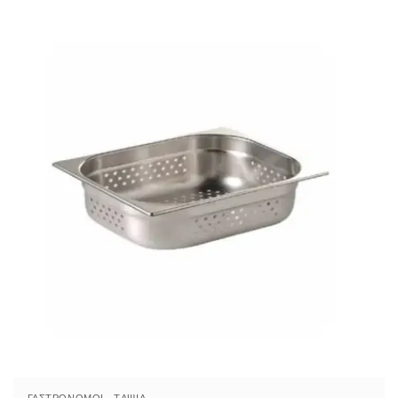
Γαστρονόμοι – Tαψιά
Επαγγελματικός Εξοπλισμός
Αλατιέρες-πιπερόμυλοι
Αναλώσιμα
βιτρίνες
Γαστρονόμοι-ταψιά
Διάφορα – Ανταλλακτικά
Δίσκοι