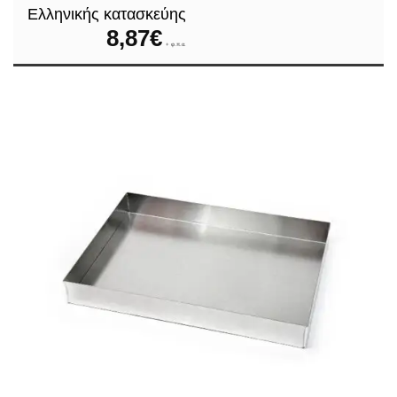
Ελληνικής κατασκεύης
8,87
€
+ φ.π.α.