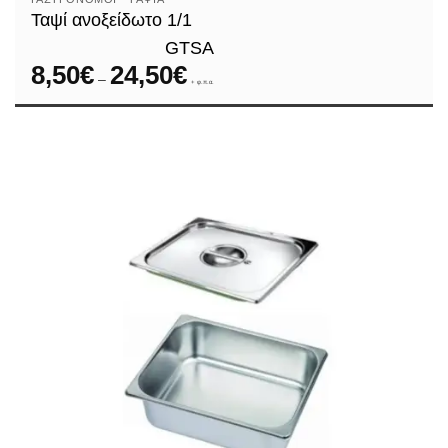
Ταψί ανοξείδωτο 1/1
GTSA
8,50
€
24,50
€
Price
–
range:
+ φ.π.α.
8,50€
through
24,50€