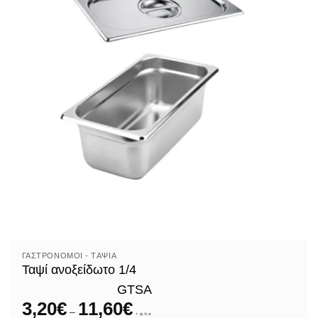
ΓΑΣΤΡΟΝΌΜΟΙ - TΑΨΙΆ
Ταψί ανοξείδωτο 1/4
GTSA
3,20
€
11,60
€
Price
–
range:
+ φ.π.α.