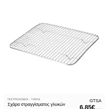
Milkshake
Κανάτες Νερού
Κρασιού
Κρυστάλλινο
Λικέρ
Μπουκάλια Νερού
Νερού
Ουίσκυ
Παγωτού
Σαμπάνιας
Σπίτι
ΓΑΣΤΡΟΝΌΜΟΙ - TΑΨΙΆ
GTSA
Σχάρα στραγγίσματος γλυκών
6,85
€
Αεροστόπ