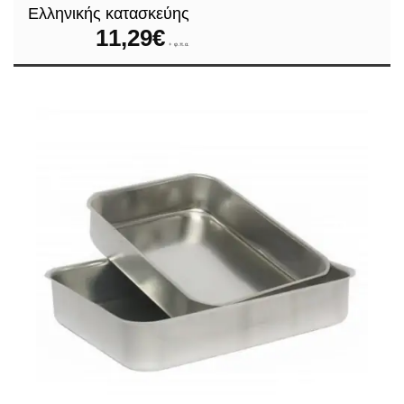
Ελληνικής κατασκεύης
11,29
€
+ φ.π.α.