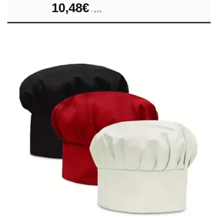
10,48
€
+ φ.π.α.