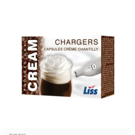
Επαγγελματικός Εξοπλισμός
Αλατιέρες-πιπερόμυλοι
Αναλώσιμα
βιτρίνες
Γαστρονόμοι-ταψιά
Διάφορα – Ανταλλακτικά
Δίσκοι
Είδη ΒAR
Είδη ζαχαροπλαστικής
Επαγγελματικά εργαλεία
Επαγγελματικά Μαχαίρια
Επιτραπέζια είδη
Εργαλεία κουζίνας