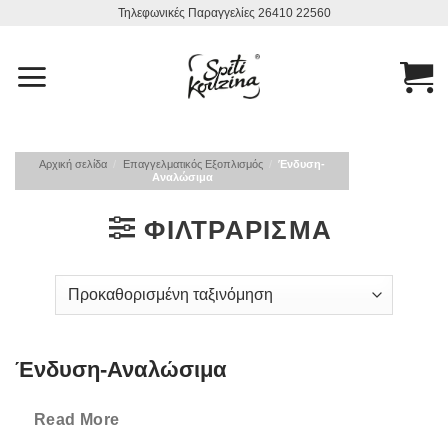
Μετάβαση
Τηλεφωνικές Παραγγελίες 26410 22560
στο
περιεχόμενο
Αρχική σελίδα
/
Επαγγελματικός Εξοπλισμός
/
Ένδυση-
Αναλώσιμα
ΦΙΛΤΡΆΡΙΣΜΑ
Ένδυση-Αναλώσιμα
Ένδυση-Αναλώσιμα Σπίτι και κουζίνα,
εδώ θα βρείτε την μεγ
Read More