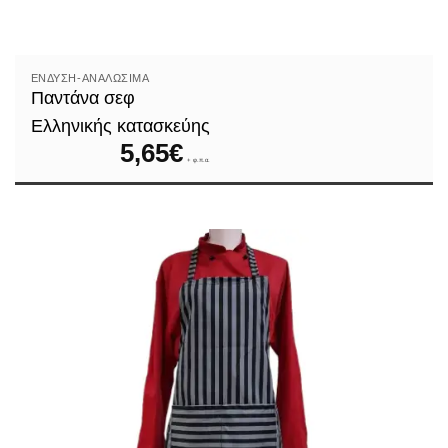
Βάζα-δοχεία
Γάστρες
ΈΝΔΥΣΗ-ΑΝΑΛΏΣΙΜΑ
Παντάνα σεφ
Είδη ζαχαροπλαστικής
Ελληνικής κατασκεύης
Εργαλεία Κουζίνας
5,65
€
+ φ.π.α.
Εργαλεία κρασιού
Ζυγαριές κουζίνας
Ηλεκτρικές Συσκευές
Θερμόμετρα
Κανάτες
Κατσαρόλες
Κατσαρόλες Αλουμινίου
Καφές