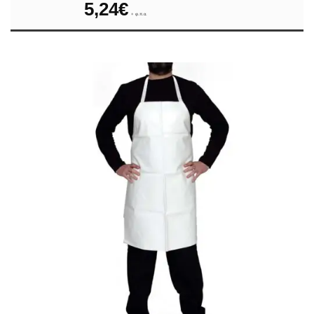
5,24
€
Οργάνωση σπιτιού
+ φ.π.α.
Ρολόγια
Ταπέτα-ποδόμακτρα-χαλάκια
Τραπεζομάντιλα
Φρουτιέρες
Φωτιστικά πορτατίφ
– Τιμές χονδρικής – Δωρεάν παράδοση
ΓΙΑΤΙ ΝΑ ΑΓΟΡΑΣΩ ΑΠΟ ΤΟ ΣΠΙΤΙ ΚΟΥΖΙΝΑ
Είμαστε μια ενθουσιώδης ομάδα ανθρώπων με στόχο να δημιο
Σκοπός μας είναι να βρίσκουμε τα καλύτερα προϊόντα στην κα
αξιολογούμε τα προϊόντα και τις εταιρίες είναι να προσδιορ