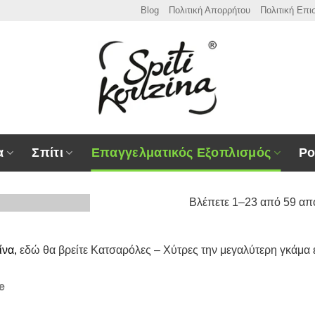
Blog
Πολιτική Απορρήτου
Πολιτική Επ
α
Σπίτι
Επαγγελματικός Εξοπλισμός
Ρο
Βλέπετε 1–23 από 59 απ
ίνα,
εδώ θα βρείτε Κατσαρόλες – Χύτρες την μεγαλύτερη γκάμα 
κός Εξοπλισμός
e
περόμυλοι