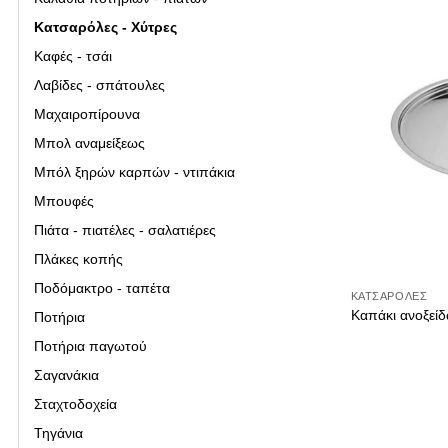
Κάδοι απορρ
Κατσαρόλες - Χύτρες
Κατσαρόλες-
Καφές - τσάι
Καφές-τσάι
Λαβίδες - σπάτουλες
Λαβίδες-σπά
Μαχαιροπίρουνα
Μαχαιροπίρο
Μπολ αναμείξεως
Μπόλ ξηρών καρπών - ντιπάκια
Μπάρ
Μπουφές
Μπολ αναμεί
Πιάτα - πιατέλες - σαλατιέρες
Μπουφές
Πλάκες κοπής
Πλάκες κοπή
Ποδόμακτρο - ταπέτα
ΚΑΤΣΑΡΌΛΕΣ
Ποτήρια
Καπάκι ανοξεί
Ποτήρια
Ποτήρια παγωτού
Ψωμιέρες
Σαγανάκια
Κουζίνα
Σταχτοδοχεία
Τηγάνια
Βάζα-δοχεία