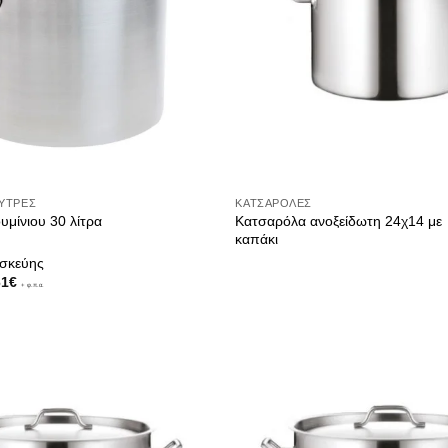
ΧΎΤΡΕΣ
ΚΑΤΣΑΡΌΛΕΣ
 γυαλιά φωτιστικών
Κατσαρόλα ανοξείδωτη 24χ14 με
μίνιου 30 λίτρα
καπάκι
ασκεύης
61
€
+ φ.π.α.
υ
ιτιού