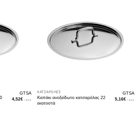
ΚΑΤΣΑΡΌΛΕΣ
GTSA
GTSA
20
Καπάκι ανοξείδωτο κατσαρόλας 22
4,52
€
5,16
€
+ φ.π.α.
+ φ.π.α.
εκατοστά