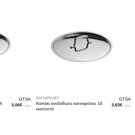
ΚΑΤΣΑΡΌΛΕΣ
GTSA
GTSA
14
Καπάκι ανοξείδωτο κατσαρόλας 16
3,06
€
3,63
€
+ φ.π.α.
+ φ.π.α.
εκατοστά