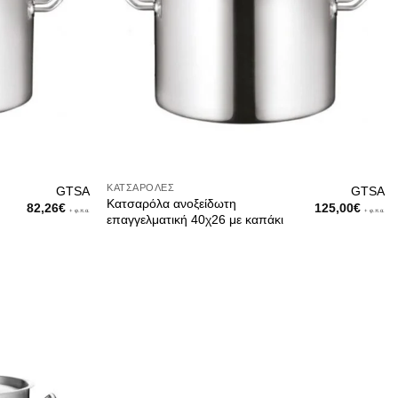
ΚΑΤΣΑΡΌΛΕΣ
GTSA
GTSA
Κατσαρόλα ανοξείδωτη
82,26
€
125,00
€
+ φ.π.α.
+ φ.π.α.
επαγγελματική 40χ26 με καπάκι
λεκτρονικό κατάστημα για το σπίτι την κουζίνα και την διακό
καθημερινή ανανέωση και συνεχή έρευνα για τις νέες τάσεις της
ερη σχέση ποιότητας/τιμής ( value for money ) και να σας προ
ίναι μερικά από τα χαρακτηριστικά που μας κάνουν να διαφέρουμ