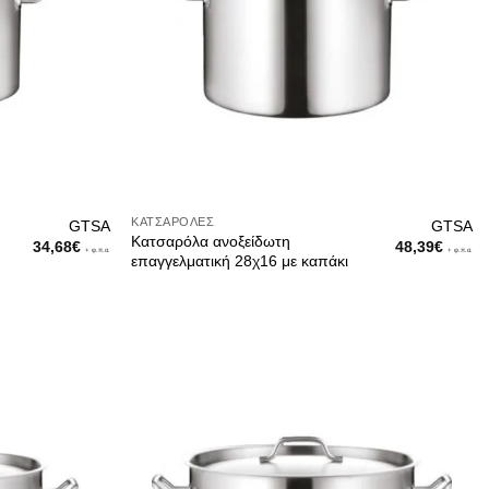
ΚΑΤΣΑΡΌΛΕΣ
GTSA
GTSA
Κατσαρόλα ανοξείδωτη
34,68
€
48,39
€
+ φ.π.α.
+ φ.π.α.
επαγγελματική 28χ16 με καπάκι