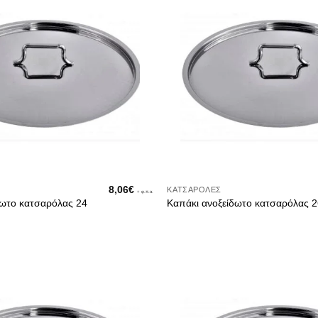
λαστικής
ζίνας
σιού
ζίνας
υσκευές
8,06
€
ΚΑΤΣΑΡΌΛΕΣ
+ φ.π.α.
δωτο κατσαρόλας 24
Καπάκι ανοξείδωτο κατσαρόλας 
λουμινίου
υνα