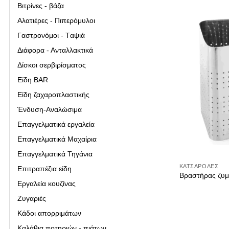
Bιτρίνες - βάζα
Αναλώσιμα
Αλατιέρες - Πιπερόμυλοι
βιτρίνες
Γαστρονόμοι - Tαψιά
Διάφορα - Ανταλλακτικά
Γαστρονόμοι-
Δίσκοι σερβιρίσματος
Διάφορα – Αν
Είδη ΒAR
Δίσκοι
Είδη ζαχαροπλαστικής
Είδη ΒAR
Ένδυση-Αναλώσιμα
Είδη ζαχαροπ
Επαγγελματικά εργαλεία
Επαγγελματικά Μαχαίρια
Επαγγελματικ
Επαγγελματικά Τηγάνια
Επαγγελματικ
ΚΑΤΣΑΡΌΛΕΣ
Επιτραπέζια είδη
Βραστήρας ζυμ
Επιτραπέζια 
Εργαλεία κουζίνας
Εργαλεία κου
Ζυγαριές
Ζυγαριές
Κάδοι απορριμάτων
Καλάθια ποτηριών - πιάτων