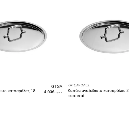
ιματων
Χύτρες
τουλες
υνα
ξεως
ς
ΚΑΤΣΑΡΌΛΕΣ
GTSA
Καπάκι ανοξείδωτο κατσαρόλας 
δωτο κατσαρόλας 18
4,03
€
+ φ.π.α.
εκατοστά