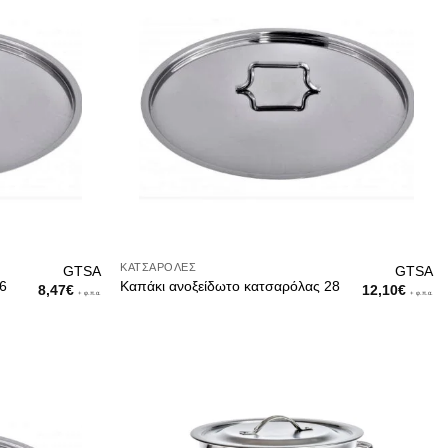
ΚΑΤΣΑΡΌΛΕΣ
GTSA
GTSA
26
Καπάκι ανοξείδωτο κατσαρόλας 28
8,47
€
12,10
€
+ φ.π.α.
+ φ.π.α.