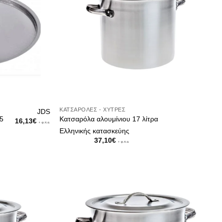
ΚΑΤΣΑΡΌΛΕΣ - ΧΎΤΡΕΣ
JDS
35
Κατσαρόλα αλουμίνιου 17 λίτρα
16,13
€
+ φ.π.α.
Ελληνικής κατασκεύης
37,10
€
+ φ.π.α.