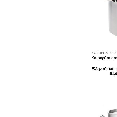
Ουίσκυ
Παγωτού
Σαμπάνιας
Σπίτι
Αεροστόπ
ΚΑΤΣΑΡΌΛΕΣ - 
ανταλλακτικά
Κατσαρόλα αλου
Διακοσμητικά
Ελληνικής κατ
Δίσκοι
51,
Είδη Μπάνιο
Κορνίζες
Λάμπες
Οργάνωση σπ