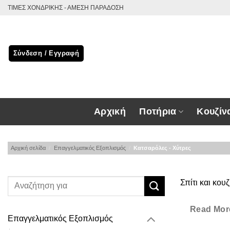
Μετάβαση
ΤΙΜΕΣ ΧΟΝΔΡΙΚΗΣ - ΑΜΕΣΗ ΠΑΡΑΔΟΣΗ
στο
περιεχόμενο
Σύνδεση / Εγγραφή
Αρχική
Ποτήρια
Κουζίν
Αρχική σελίδα
/
Επαγγελματικός Εξοπλισμός
/
Κατσαρόλες - Χύτρες
Σπίτι και κουζ
Επαγγελματι
Read Mor
Επαγγελματικός Εξοπλισμός
Αλατιέρες-πι