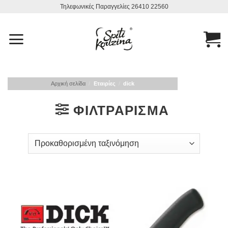
Μετάβαση
Τηλεφωνικές Παραγγελίες 26410 22560
στο
περιεχόμενο
Αρχική σελίδα
/
Εταιρίες
/
dick
ΦΙΛΤΡΆΡΙΣΜΑ