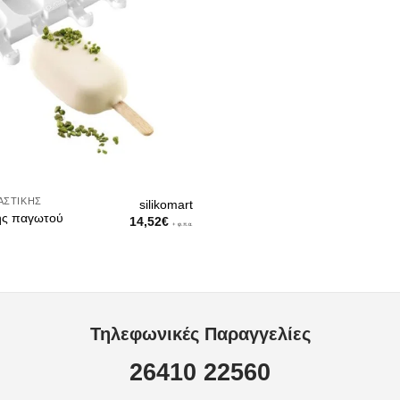
ΑΣΤΙΚΉΣ
silikomart
ης παγωτού
14,52
€
+ φ.π.α.
Τηλεφωνικές Παραγγελίες
26410 22560