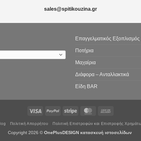
sales@spitikouzina.gr
Επαγγελματικός Εξοπλισμός
Ποτήρια
Μαχαίρια
Διάφορα – Ανταλλακτικά
Είδη ΒAR
Visa
PayPal
Stripe
MasterCard
Cash
On
log
Πολιτική Απορρήτου
Πολιτική Επιστροφών και Επιστροφής Χρημάτ
Delivery
Copyright 2026 ©
OnePlusDESIGN
κατασκευή ιστοσελίδων