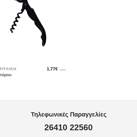
1,77
€
ΕΡΓΑΛΕΊΑ
+ φ.π.α.
ιτόρου
Τηλεφωνικές Παραγγελίες
26410 22560