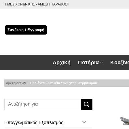
Μετάβαση
ΤΙΜΕΣ ΧΟΝΔΡΙΚΗΣ - ΑΜΕΣΗ ΠΑΡΑΔΟΣΗ
στο
περιεχόμενο
Σύνδεση / Εγγραφή
Αρχική
Ποτήρια
Κουζίν
Αρχική σελίδα
/
Προϊόντα με ετικέτα “ανοιχτηρι σερβιτωρου”
Επαγγελματικός Εξοπλισμός