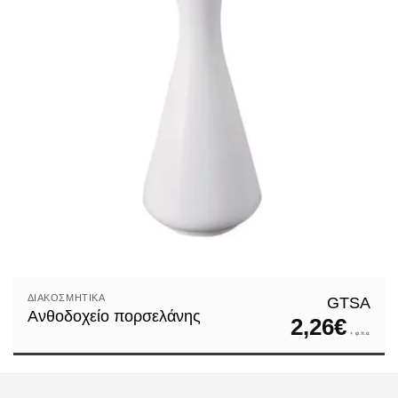
ΔΙΑΚΟΣΜΗΤΙΚΆ
GTSA
Ανθοδοχείο πορσελάνης
2,26
€
+ φ.π.α.