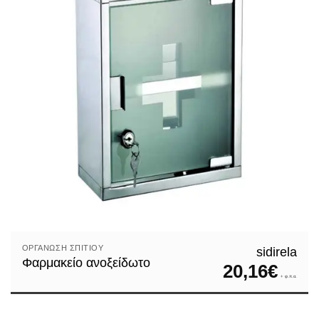
ΟΡΓΆΝΩΣΗ ΣΠΙΤΙΟΎ
sidirela
Φαρμακείο ανοξείδωτο
20,16
€
+ φ.π.α.