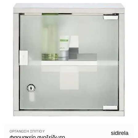
ΟΡΓΆΝΩΣΗ ΣΠΙΤΙΟΎ
sidirela
Φαρμακείο ανοξείδωτο