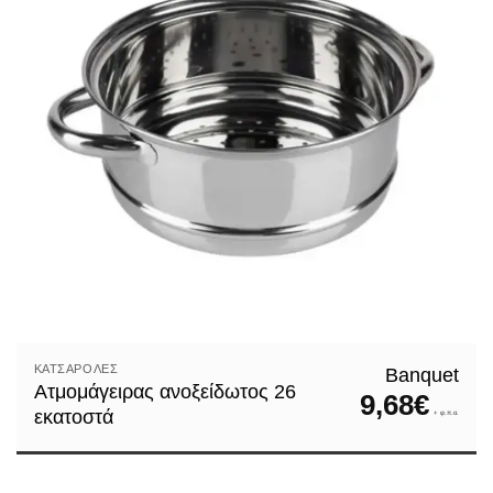
ΚΑΤΣΑΡΌΛΕΣ
Banquet
Ατμομάγειρας ανοξείδωτος 26
9,68
€
εκατοστά
+ φ.π.α.