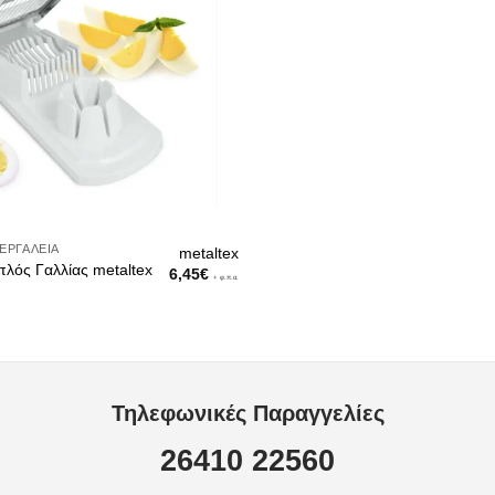
ΕΡΓΑΛΕΊΑ
metaltex
λός Γαλλίας metaltex
6,45
€
+ φ.π.α.
Τηλεφωνικές Παραγγελίες
26410 22560