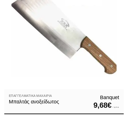
ΕΠΑΓΓΕΛΜΑΤΙΚΆ ΜΑΧΑΊΡΙΑ
Banquet
Μπαλτάς ανοξείδωτος
9,68
€
+ φ.π.α.