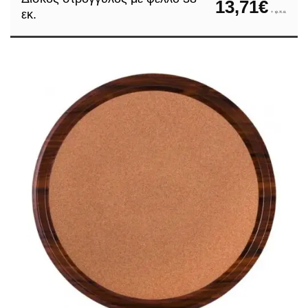
13,71
€
εκ.
+ φ.π.α.