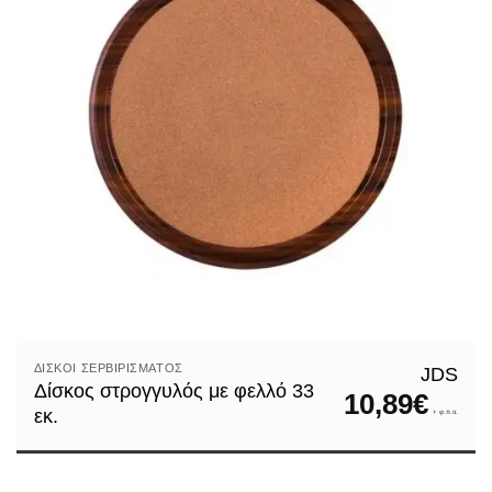
ΔΊΣΚΟΙ ΣΕΡΒΙΡΊΣΜΑΤΟΣ
JDS
Δίσκος στρογγυλός με φελλό 33
10,89
€
εκ.
+ φ.π.α.