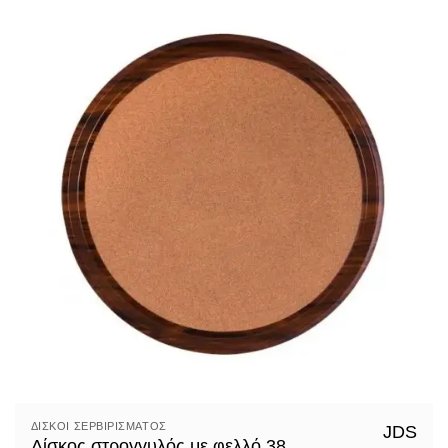
ΔΊΣΚΟΙ ΣΕΡΒΙΡΊΣΜΑΤΟΣ
JDS
Δίσκος στρογγυλός με φελλό 38