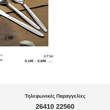
ΝΑ
GTSA
να
Price
0,18
€
–
0,68
€
+ φ.π.α.
range:
0,18€
through
0,68€
Τηλεφωνικές Παραγγελίες
26410 22560