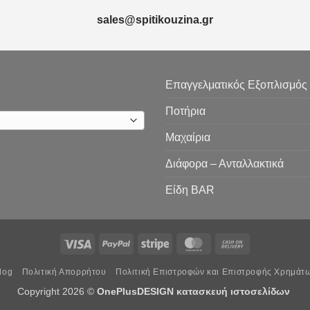
sales@spitikouzina.gr
Επαγγελματικός Εξοπλισμός
Ποτήρια
Μαχαίρια
Διάφορα – Ανταλλακτικά
Είδη ΒAR
Visa
PayPal
Stripe
MasterCard
Cash
On
log
Πολιτική Απορρήτου
Πολιτική Επιστροφών και Επιστροφής Χρημάτ
Delivery
Copyright 2026 ©
OnePlusDESIGN
κατασκευή ιστοσελίδων