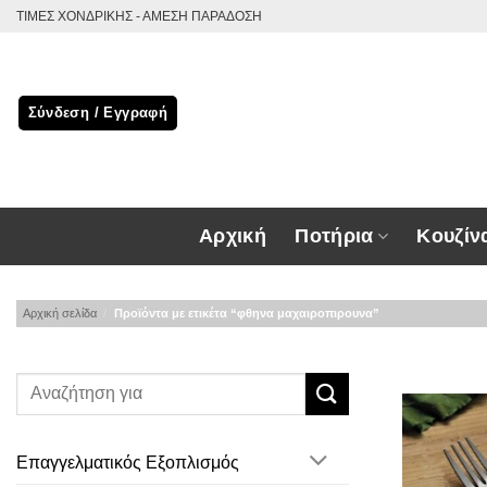
Μετάβαση
ΤΙΜΕΣ ΧΟΝΔΡΙΚΗΣ - ΑΜΕΣΗ ΠΑΡΑΔΟΣΗ
στο
περιεχόμενο
Σύνδεση / Εγγραφή
Αρχική
Ποτήρια
Κουζίν
Αρχική σελίδα
/
Προϊόντα με ετικέτα “φθηνα μαχαιροπιρουνα”
Επαγγελματικός Εξοπλισμός