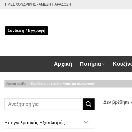
Μετάβαση
ΤΙΜΕΣ ΧΟΝΔΡΙΚΗΣ - ΑΜΕΣΗ ΠΑΡΑΔΟΣΗ
στο
περιεχόμενο
Σύνδεση / Εγγραφή
Αρχική
Ποτήρια
Κουζίν
Αρχική σελίδα
/
Προϊόντα με ετικέτα “γαστρα αλουνινιου”
Δεν βρέθηκε κ
Επαγγελματικός Εξοπλισμός