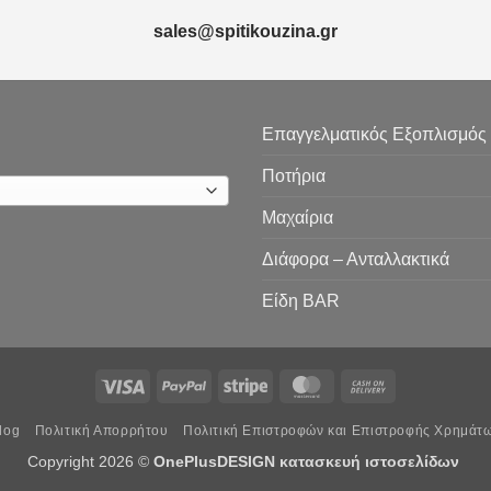
sales@spitikouzina.gr
Επαγγελματικός Εξοπλισμός
Ποτήρια
Μαχαίρια
Διάφορα – Ανταλλακτικά
Είδη ΒAR
Visa
PayPal
Stripe
MasterCard
Cash
On
log
Πολιτική Απορρήτου
Πολιτική Επιστροφών και Επιστροφής Χρημάτ
Delivery
Copyright 2026 ©
OnePlusDESIGN
κατασκευή ιστοσελίδων