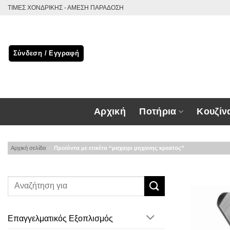
Μετάβαση
ΤΙΜΕΣ ΧΟΝΔΡΙΚΗΣ - ΑΜΕΣΗ ΠΑΡΑΔΟΣΗ
στο
περιεχόμενο
Σύνδεση / Εγγραφή
Αρχική
Ποτήρια
Κουζίν
Αρχική σελίδα
/
Προϊόντα με ετικέτα “μαχαιρι μηχανης κρεατος”
Επαγγελματικός Εξοπλισμός