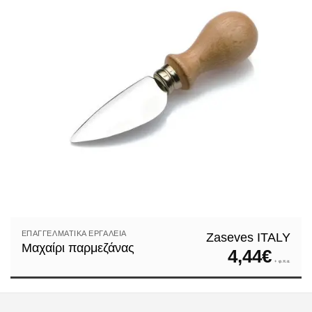
ΕΠΑΓΓΕΛΜΑΤΙΚΆ ΕΡΓΑΛΕΊΑ
Zaseves ITALY
Μαχαίρι παρμεζάνας
4,44
€
+ φ.π.α.