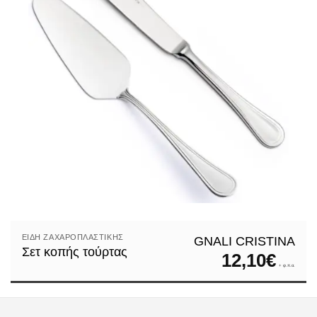
ΕΊΔΗ ΖΑΧΑΡΟΠΛΑΣΤΙΚΉΣ
GNALI CRISTINA
Σετ κοπής τούρτας
12,10
€
+ φ.π.α.