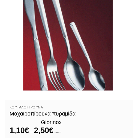
ΚΟΥΤΑΛΟΠΊΡΟΥΝΑ
Μαχαιροπίρουνα πυραμίδα
Giorinox
1,10
€
2,50
€
Price
–
range:
+ φ.π.α.
1,10€