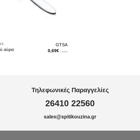
ΝΑ
GTSA
ού αύρα
0,69
€
+ φ.π.α.
Τηλεφωνικές Παραγγελίες
26410 22560
sales@spitikouzina.gr