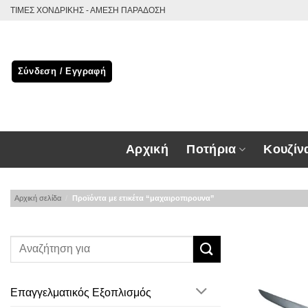
Μετάβαση
ΤΙΜΕΣ ΧΟΝΔΡΙΚΗΣ - ΑΜΕΣΗ ΠΑΡΑΔΟΣΗ
στο
περιεχόμενο
Σύνδεση / Εγγραφή
Αρχική
Ποτήρια
Κουζίν
Αρχική σελίδα
/
Προϊόντα με ετικέτα “μαχαιροπιρουνα”
Επαγγελματικός Εξοπλισμός