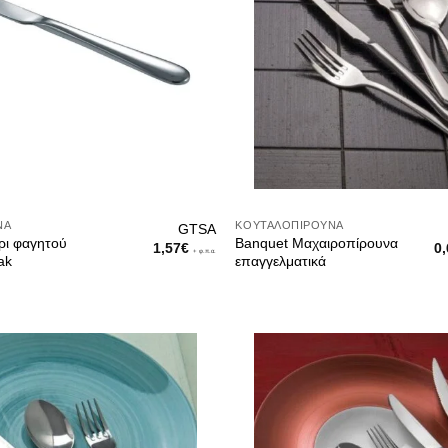
ΝΑ
ΚΟΥΤΑΛΟΠΊΡΟΥΝΑ
GTSA
ρι φαγητού
Banquet Μαχαιροπίρουνα
1,57
€
0,
+ φ.π.α.
ak
επαγγελματικά