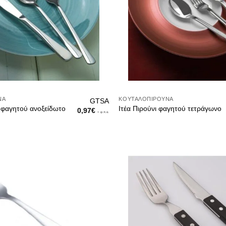
ΝΑ
ΚΟΥΤΑΛΟΠΊΡΟΥΝΑ
GTSA
 φαγητού ανοξείδωτο
Ιτέα Πιρούνι φαγητού τετράγωνο
0,97
€
+ φ.π.α.