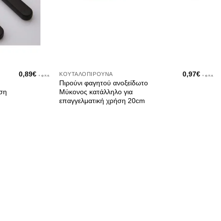
0,89
€
0,97
€
ΚΟΥΤΑΛΟΠΊΡΟΥΝΑ
+ φ.π.α.
+ φ.π.α.
Πιρούνι φαγητού ανοξείδωτο
ήση
Μύκονος κατάλληλο για
επαγγελματική χρήση 20cm