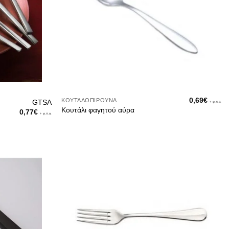
0,69
€
ΚΟΥΤΑΛΟΠΊΡΟΥΝΑ
GTSA
+ φ.π.α.
Κουτάλι φαγητού αύρα
0,77
€
+ φ.π.α.