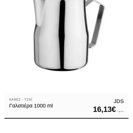
ΚΑΦΈΣ - ΤΣΆΙ
JDS
Γαλατιέρα 1000 ml
16,13
€
+ φ.π.α.