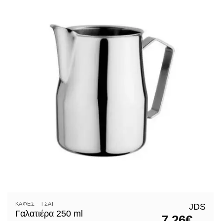
ΚΑΦΈΣ - ΤΣΆΙ
JDS
Γαλατιέρα 250 ml
7,26
€