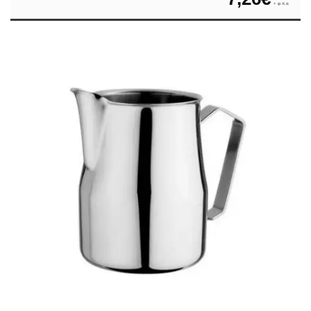
+ φ.π.α.