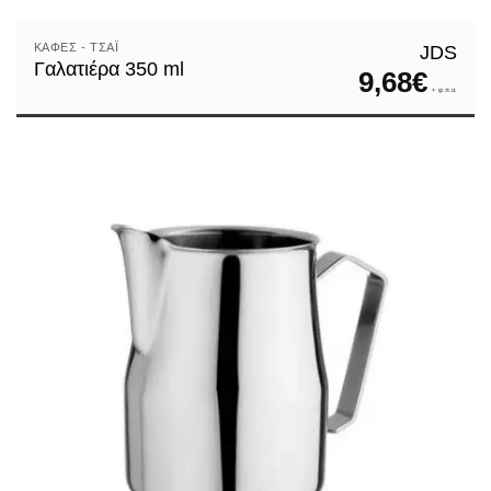
ΚΑΦΈΣ - ΤΣΆΙ
JDS
Γαλατιέρα 350 ml
9,68
€
+ φ.π.α.