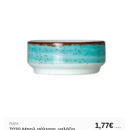
1,77
€
ΠΙΆΤΑ
+ φ.π.α.
7020 Μπολ σάλτσας γαλάζιο