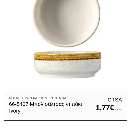
ΜΠΌΛ ΞΗΡΏΝ ΚΑΡΠΏΝ - ΝΤΙΠΆΚΙΑ
GTSA
66-5407 Μπολ σάλτσας ντιπάκι
1,77
€
Ivory
+ φ.π.α.