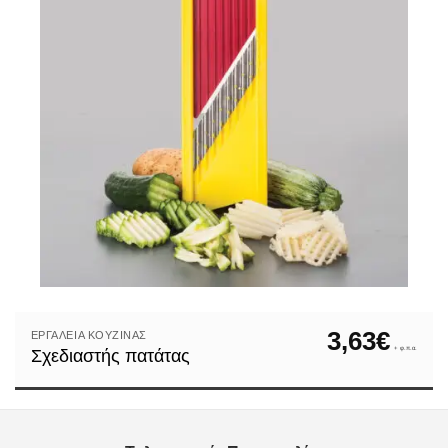
3,63
€
ΕΡΓΑΛΕΊΑ ΚΟΥΖΊΝΑΣ
+ φ.π.α.
Σχεδιαστής πατάτας