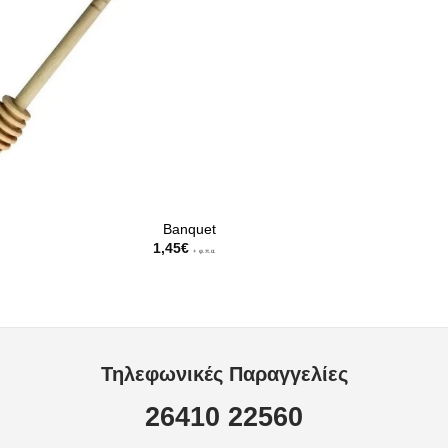
Banquet
1,45
€
+ φ.π.α.
Τηλεφωνικές Παραγγελίες
26410 22560