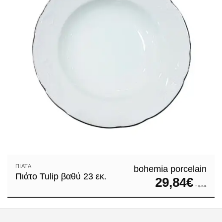
ΠΙΆΤΑ
bohemia porcelain
Πιάτο Tulip βαθύ 23 εκ.
29,84
€
+ φ.π.α.