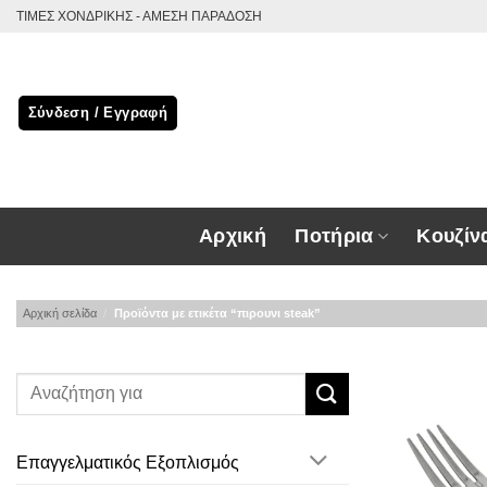
Μετάβαση
ΤΙΜΕΣ ΧΟΝΔΡΙΚΗΣ - ΑΜΕΣΗ ΠΑΡΑΔΟΣΗ
στο
περιεχόμενο
Σύνδεση / Εγγραφή
Αρχική
Ποτήρια
Κουζίν
Αρχική σελίδα
/
Προϊόντα με ετικέτα “πιρουνι steak”
Επαγγελματικός Εξοπλισμός