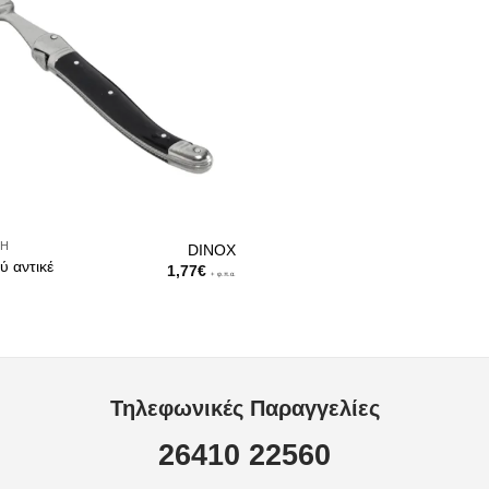
ΔΗ
DINOX
ύ αντικέ
1,77
€
+ φ.π.α.
Τηλεφωνικές Παραγγελίες
26410 22560