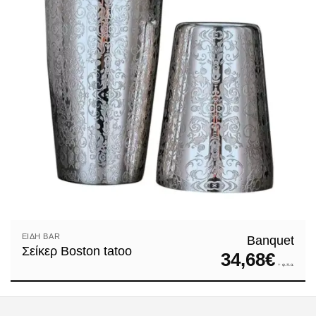
ΕΊΔΗ ΒAR
Banquet
Σείκερ Boston tatoo
34,68
€
+ φ.π.α.