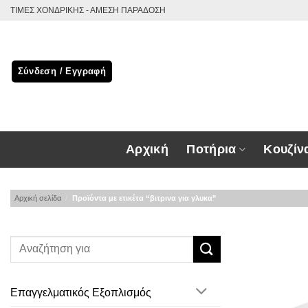
Μετάβαση
ΤΙΜΕΣ ΧΟΝΔΡΙΚΗΣ - ΑΜΕΣΗ ΠΑΡΑΔΟΣΗ
στο
περιεχόμενο
Σύνδεση / Εγγραφή
Αρχική
Ποτήρια
Κουζίν
Αρχική σελίδα
/
Προϊόντα με ετικέτα “βιτρινα για γλυκα”
Επαγγελματικός Εξοπλισμός