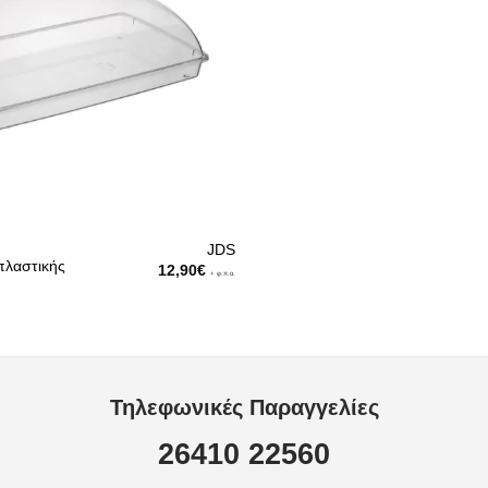
JDS
πλαστικής
12,90
€
+ φ.π.α.
Τηλεφωνικές Παραγγελίες
26410 22560