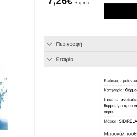
7,26
€
+ φ.π.α.
Περιγραφή
Εταιρία
Κωδικός προϊόντο
Κατηγορία:
Θέρμο
Ετικέτες:
ανοξειδω
θερμος για κρυο ν
νερου
Μάρκα:
SIDIREL
Μπουκάλι ισοθ