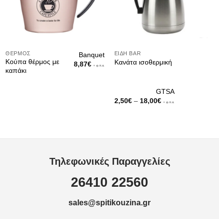
ΘΈΡΜΟΣ
ΕΊΔΗ ΒAR
Banquet
Κούπα θέρμος με
Κανάτα ισοθερμική
8,87
€
+ φ.π.α.
καπάκι
GTSA
Price
2,50
€
–
18,00
€
+ φ.π.α.
range:
2,50€
through
18,00€
Τηλεφωνικές Παραγγελίες
26410 22560
sales@spitikouzina.gr