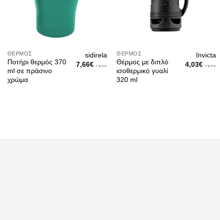
ΘΈΡΜΟΣ
ΘΈΡΜΟΣ
sidirela
Invicta
Ποτήρι θερμός 370
Θέρμος με διπλό
7,66
€
4,03
€
+ φ.π.α.
+ φ.π.α.
ml σε πράσινο
ισοθερμικό γυαλί
χρώμα
320 ml