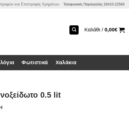
ιστροφών και Επιστροφής Χρημάτων
Τηλεφωνικές Παραγγελίες 26410 22560
Καλάθι /
0,00
€
λόγια
Φωτιστικά
Χαλάκια
οξείδωτο 0.5 lit
ΣΗ
οθερμικό ανοξείδωτο 0.5 lit ποσότητα