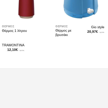
ΘΈΡΜΟΣ
ΘΈΡΜΟΣ
Gio style
Θέρμος με
Θέρμος 1 λίτρου
20,97
€
+ φ.π.α.
βρυσάκι
TRAMONTINA
12,10
€
+ φ.π.α.