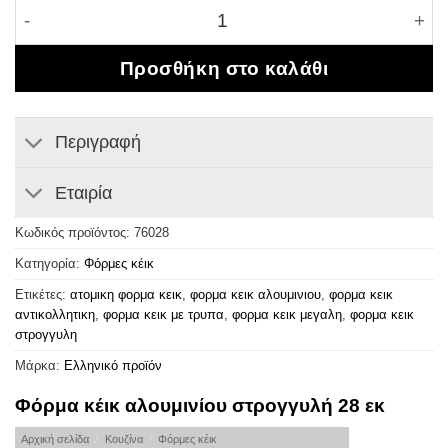
Φόρμα κέικ αλουμινίου στρογγυλή 28 εκ ποσότητα
Προσθήκη στο καλάθι
Περιγραφή
Εταιρία
Κωδικός προϊόντος:
76028
Κατηγορία:
Φόρμες κέικ
Ετικέτες:
ατομικη φορμα κεικ
,
φορμα κεικ αλουμινιου
,
φορμα κεικ
αντικολλητικη
,
φορμα κεικ με τρυπα
,
φορμα κεικ μεγαλη
,
φορμα κεικ
στρογγυλη
Μάρκα:
Ελληνικό προϊόν
Φόρμα κέικ αλουμινίου στρογγυλή 28 εκ
Αρχική σελίδα
/
Κουζίνα
/
Φόρμες κέικ