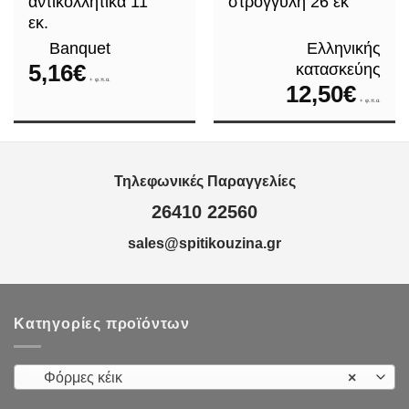
αντικολλητικά 11
στρογγυλή 26 εκ
εκ.
Banquet
Ελληνικής
5,16
€
κατασκεύης
+ φ.π.α.
12,50
€
+ φ.π.α.
Τηλεφωνικές Παραγγελίες
26410 22560
sales@spitikouzina.gr
Κατηγορίες προϊόντων
Φόρμες κέικ
×