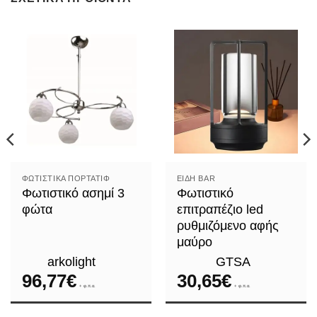
ΦΩΤΙΣΤΙΚΆ ΠΟΡΤΑΤΊΦ
ΕΊΔΗ ΒAR
Φωτιστικό ασημί 3
Φωτιστικό
φώτα
επιτραπέζιο led
ρυθμιζόμενο αφής
μαύρο
arkolight
GTSA
96,77
€
30,65
€
+ φ.π.α.
+ φ.π.α.