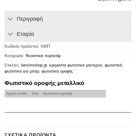
Περιγραφή
Εταιρία
Κωδικός προϊόντος:
540Π
Κατηγορία:
Φωτιστικά πορτατίφ
Ετικέτες:
bersimishop.gr
,
κρεμαστα φωτιστικα μοντερνα
,
φωτιστικά
,
φωτιστικα για μπαρ
,
φωτιστικά οροφής
Φωτιστικό οροφής μεταλλικό
Αρχική σελίδα
/
Σπίτι
/
Φωτιστικά πορτατίφ
ΣΧΕΤΙΚΆ ΠΡΟΪΌΝΤΑ