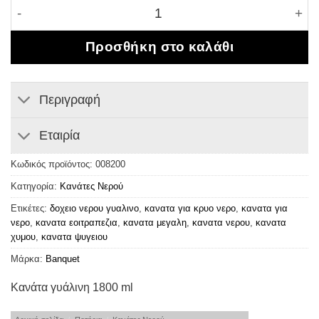
Κανάτα γυάλινη 1800 ml ποσότητα
Προσθήκη στο καλάθι
Περιγραφή
Εταιρία
Κωδικός προϊόντος:
008200
Κατηγορία:
Κανάτες Νερού
Ετικέτες:
δοχειο νερου γυαλινο
,
κανατα για κρυο νερο
,
κανατα για
νερο
,
κανατα εοιτραπεζια
,
κανατα μεγαλη
,
κανατα νερου
,
κανατα
χυμου
,
κανατα ψυγειου
Μάρκα:
Banquet
Κανάτα γυάλινη 1800 ml