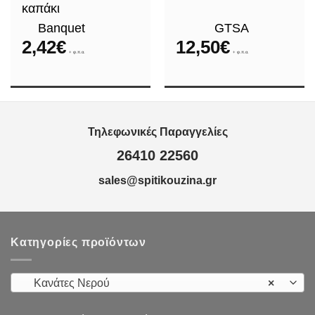
καπάκι
Banquet
GTSA
ce
2,42
€
12,50
€
ge:
+ φ.π.α.
+ φ.π.α.
0€
ough
,00€
Τηλεφωνικές Παραγγελίες
26410 22560
sales@spitikouzina.gr
Κατηγορίες προϊόντων
Κανάτες Νερού
×