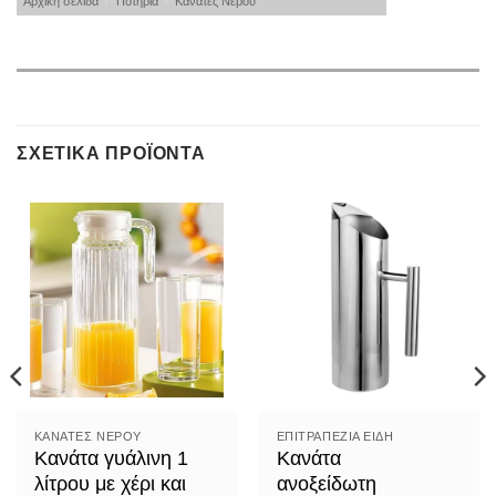
Αρχική σελίδα
/
Ποτήρια
/
Κανάτες Νερού
ΣΧΕΤΙΚΆ ΠΡΟΪΌΝΤΑ
ΚΑΝΆΤΕΣ ΝΕΡΟΎ
ΕΠΙΤΡΑΠΈΖΙΑ ΕΊΔΗ
Κανάτα γυάλινη 1
Κανάτα
λίτρου με χέρι και
ανοξείδωτη