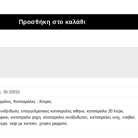
ανοξείδωτη ρηχή επαγγελματική 28χ10 με καπάκ
Προσθήκη στο καλάθι
ς:
56-32810
αρόλες
,
Κατσαρόλες - Χύτρες
νοξειδωτη
,
επαγγελματικες κατσαρολες αθηνα
,
κατσαρολα 20 λιτρα
,
οριου
,
κατσαρολα ρηχη
,
κατσαρολες ανοξειδωτες
,
κατσαρολες ινοχ
,
νταβας
κερο
,
ταψι με καπακι
,
χυτρες μαρμιτες