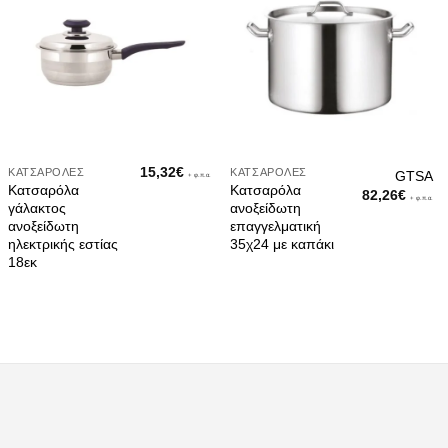
15,32
€
ΚΑΤΣΑΡΌΛΕΣ
ΚΑΤΣΑΡΌΛΕΣ
GTSA
+ φ.π.α.
Κατσαρόλα
Κατσαρόλα
82,26
€
+ φ.π.α.
γάλακτος
ανοξείδωτη
ανοξείδωτη
επαγγελματική
ηλεκτρικής εστίας
35χ24 με καπάκι
18εκ