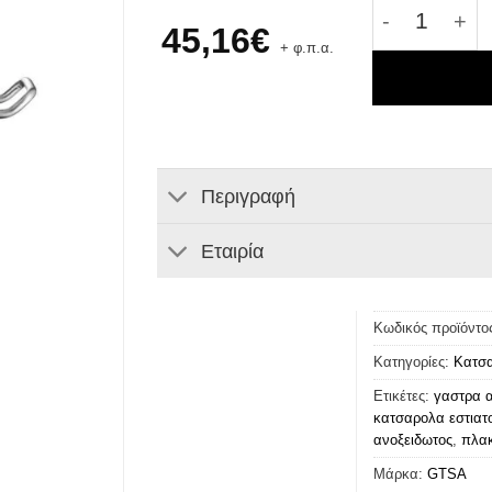
Κατσαρόλα 
45,16
€
+ φ.π.α.
Περιγραφή
Εταιρία
Κωδικός προϊόντο
Κατηγορίες:
Κατσ
Ετικέτες:
γαστρα α
κατσαρολα εστιατ
ανοξειδωτος
,
πλα
Μάρκα:
GTSA