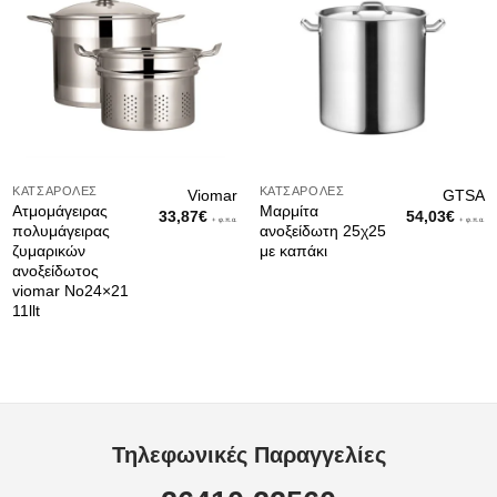
ΚΑΤΣΑΡΌΛΕΣ
ΚΑΤΣΑΡΌΛΕΣ
Viomar
GTSA
Ατμομάγειρας
Μαρμίτα
33,87
€
54,03
€
+ φ.π.α.
+ φ.π.α.
πολυμάγειρας
ανοξείδωτη 25χ25
ζυμαρικών
με καπάκι
ανοξείδωτος
viomar Νο24×21
11llt
Τηλεφωνικές Παραγγελίες