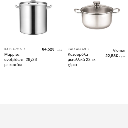
64,52
€
ΚΑΤΣΑΡΌΛΕΣ
ΚΑΤΣΑΡΌΛΕΣ
Viomar
+ φ.π.α.
Μαρμίτα
Κατσαρόλα
22,58
€
+ φ.π.α.
ανοξείδωτη 28χ28
μεταλλικά 22 εκ.
με καπάκι
χέρια