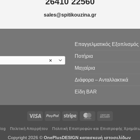
26410 22560
sales@spitikouzina.gr
Επαγγελματικός Εξοπλισμός
Ποτήρια
×
Μαχαίρια
Διάφορα – Ανταλλακτικά
Είδη ΒAR
Visa
PayPal
Stripe
MasterCard
Cash
On
log
Πολιτική Απορρήτου
Πολιτική Επιστροφών και Επιστροφής Χρημάτ
Delivery
Copyright 2026 ©
OnePlusDESIGN
κατασκευή ιστοσελίδων