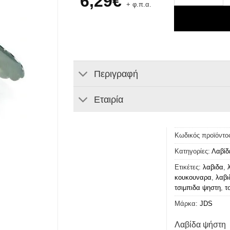
6,29
€
+ φ.π.α.
Περιγραφή
Εταιρία
Κωδικός προϊόντο
Κατηγορίες:
Λαβίδ
Ετικέτες:
λαβιδα
,
κουκουναρα
,
λαβι
τσιμπιδα ψηστη
,
τ
Μάρκα:
JDS
Λαβίδα ψήστη