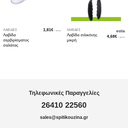
1,81
€
ΛΑΒΊΔΕΣ
ΛΑΒΊΔΕΣ
estia
+ φ.π.α.
Λαβίδα
Λαβίδα σιλικόνης
4,68
€
+ φ.π.α.
σερβιρίσματος
μικρή
σαλάτας
Τηλεφωνικές Παραγγελίες
26410 22560
sales@spitikouzina.gr