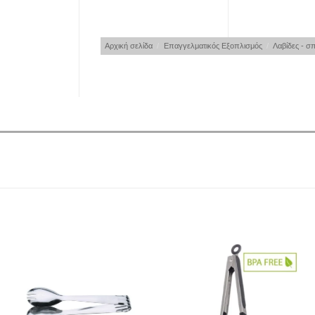
Αρχική σελίδα
/
Επαγγελματικός Εξοπλισμός
/
Λαβίδες - σ