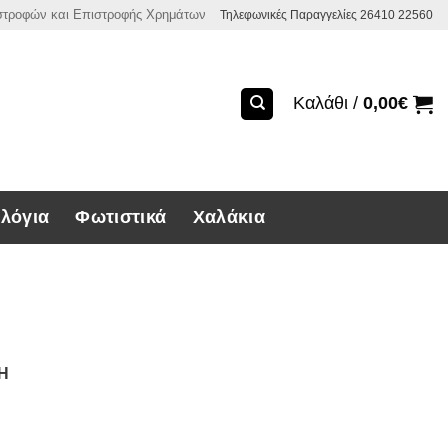
ιστροφών και Επιστροφής Χρημάτων
Τηλεφωνικές Παραγγελίες 26410 22560
Καλάθι /
0,00
€
λόγια
Φωτιστικά
Χαλάκια
ΣΗ
τη 25 εκ. ποσότητα