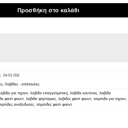
Προσθήκη στο καλάθι
ς:
04-01-056
ες
,
Λαβίδες - σπάτουλες
λαβιδα για τηγανι
,
λαβιδα επαγγελματικη
,
λαβιδα καντινας
,
λαβιδα
δα φαστ φουντ
,
λαβιδα ψησταριας
,
λαβιδες φαστ φουντ
,
τσιμπιδα για τηγανι
,
σιμπιδες ανοξειδωτες
,
τσιμπιδες φαστ φουντ