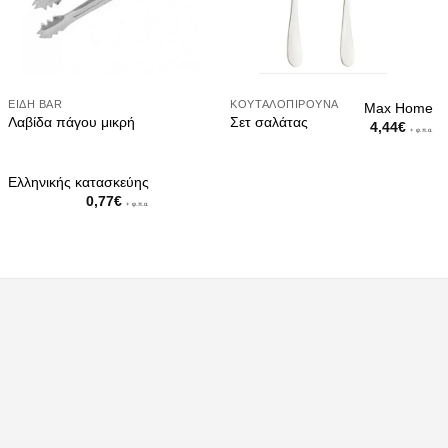
ΕΊΔΗ ΒAR
ΚΟΥΤΑΛΟΠΊΡΟΥΝΑ
Max Home
Λαβίδα πάγου μικρή
Σετ σαλάτας
4,44
€
+ φ.π.α.
Ελληνικής κατασκεύης
0,77
€
+ φ.π.α.