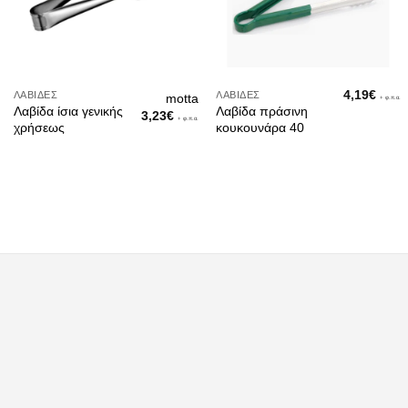
4,19
€
ΛΑΒΊΔΕΣ
ΛΑΒΊΔΕΣ
motta
+ φ.π.α.
Λαβίδα ίσια γενικής
Λαβίδα πράσινη
3,23
€
+ φ.π.α.
χρήσεως
κουκουνάρα 40