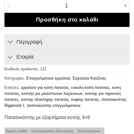
Πατατοκόπτης με εξαρτήματα κοπής 9x9 ποσότητα
Προσθήκη στο καλάθι
Περιγραφή
Εταιρία
Κωδικός προϊόντος:
122
Κατηγορίες:
Επαγγελματικά εργαλεία
,
Εργαλεία Κουζίνας
Ετικέτες:
εργαλειο για κοπη πατατας
,
ευκολη κοπη πατατας
,
κοπη
πατατας
,
κοπτης για μπαστουνια λαχανικων
,
κοπτης για τηγανιτες
πατατες
,
κοπτης ολοκληρης πατατας
,
κοφτης πατατας
,
πατατοκοπτης
Rigamonti Ι
,
πατατοκοπτης επαγγελματικος
Πατατοκόπτης με εξαρτήματα κοπής 9×9
Αρχική σελίδα
/
Επαγγελματικός Εξοπλισμός
/
Επαγγελματικά