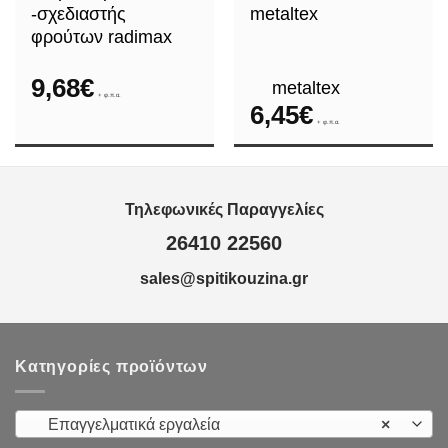
-σχεδιαστής
metaltex
φρούτων radimax
9,68
€
metaltex
+ φ.π.α.
6,45
€
+ φ.π.α.
Τηλεφωνικές Παραγγελίες
26410 22560
sales@spitikouzina.gr
Κατηγορίες προϊόντων
Επαγγελματικά εργαλεία
×