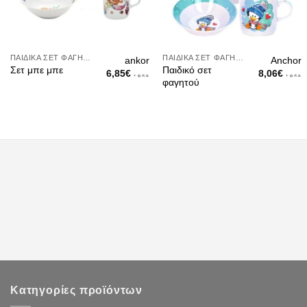
ΠΑΙΔΙΚΆ ΣΕΤ ΦΑΓΗΤΟΎ
ΠΑΙΔΙΚΆ ΣΕΤ ΦΑΓΗΤΟΎ
ankor
Anchor
Παιδικό σετ
Σετ μπε μπε
6,85
€
8,06
€
+ φ.π.α.
+ φ.π.α.
φαγητού
Κατηγορίες προϊόντων