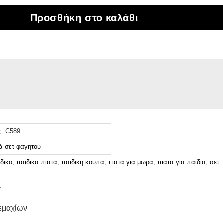
Προσθήκη στο καλάθι
ς:
C589
ά σετ φαγητού
δικο
,
παιδικα πιατα
,
παιδικη κουπα
,
πιατα για μωρα
,
πιατα για παιδια
,
σετ
e
τεμαχίων