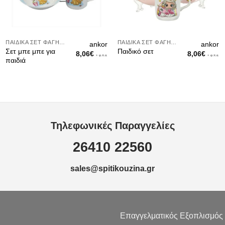
ΠΑΙΔΙΚΆ ΣΕΤ ΦΑΓΗΤΟΎ
ΠΑΙΔΙΚΆ ΣΕΤ ΦΑΓΗΤΟΎ
ankor
ankor
Σετ μπε μπε για
Παιδικό σετ
8,06
€
8,06
€
+ φ.π.α.
+ φ.π.α.
παιδιά
Τηλεφωνικές Παραγγελίες
26410 22560
sales@spitikouzina.gr
Επαγγελματικός Εξοπλισμός