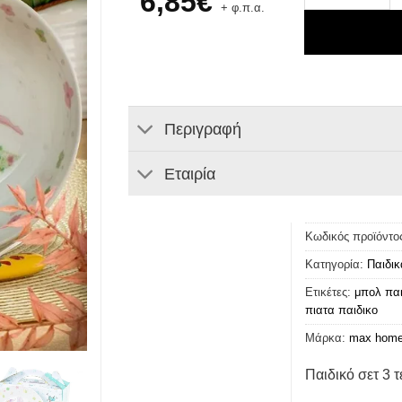
6,85
€
+ φ.π.α.
Περιγραφή
Εταιρία
Κωδικός προϊόντο
Κατηγορία:
Παιδικ
Ετικέτες:
μπολ παι
πιατα παιδικο
Μάρκα:
max hom
Παιδικό σετ 3 