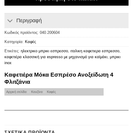
Περιγραφή
Κωδικός προϊόντος:
040.200604
Κατηγορία:
Καφές
Ετικέτες:
ηλεκτρικο μπρικι εσπρεσσο
,
ιταλικη καφετιερα εσπρεσσο
,
καφετιέρα κλασσική για espresso με μηχανισμό για καϊμάκι
,
μπρικι
inox
Καφετιέρα Μόκα Εσπρέσο Ανοξείδωτη 4
Φλιτζάνια
Αρχική σελίδα
/
Κουζίνα
/
Καφές
ΣΧΕΤΙΚΆ ΠΡΟΪΌΝΤΑ