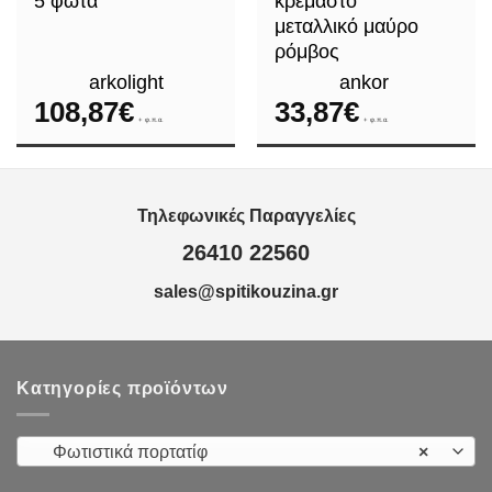
5 φώτα
κρεμαστό
μεταλλικό μαύρο
ρόμβος
arkolight
ankor
108,87
€
33,87
€
+ φ.π.α.
+ φ.π.α.
Τηλεφωνικές Παραγγελίες
26410 22560
sales@spitikouzina.gr
Κατηγορίες προϊόντων
Φωτιστικά πορτατίφ
×