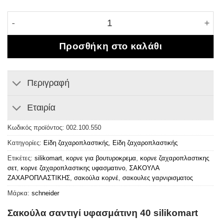
Σακούλα σαντιγί υφασμάτινη 40 silikomart ποσότητα
Προσθήκη στο καλάθι
Περιγραφή
Εταιρία
Κωδικός προϊόντος:
002.100.550
Κατηγορίες:
Είδη ζαχαροπλαστικής
,
Είδη ζαχαροπλαστικής
Ετικέτες:
silikomart
,
κορνε για βουτυροκρεμα
,
κορνε ζαχαροπλαστικης
σετ
,
κορνε ζαχαροπλαστικης υφασματινο
,
ΣΑΚΟΥΛΑ
ΖΑΧΑΡΟΠΛΑΣΤΙΚΗΣ
,
σακούλα κορνέ
,
σακουλες γαρνιρισματος
Μάρκα:
schneider
Σακούλα σαντιγί υφασμάτινη 40 silikomart