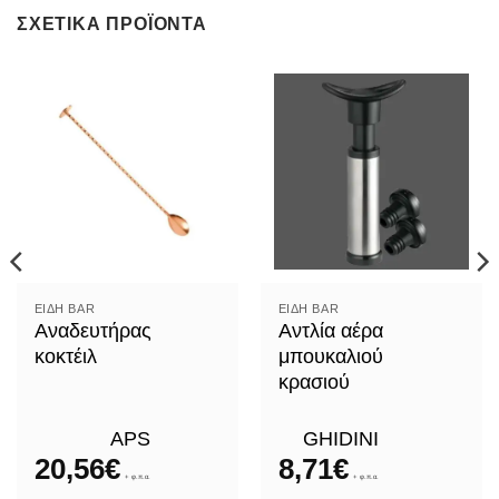
ΣΧΕΤΙΚΆ ΠΡΟΪΌΝΤΑ
ΕΊΔΗ ΒAR
ΕΊΔΗ ΒAR
Αναδευτήρας
Αντλία αέρα
κοκτέιλ
μπουκαλιού
κρασιού
APS
GHIDINI
20,56
€
8,71
€
+ φ.π.α.
+ φ.π.α.