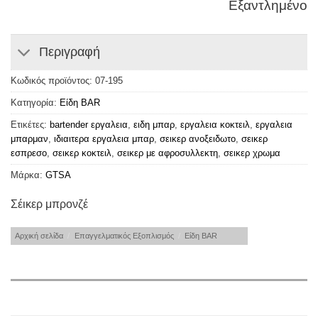
Εξαντλημένο
Περιγραφή
Κωδικός προϊόντος:
07-195
Κατηγορία:
Είδη ΒAR
Ετικέτες:
bartender εργαλεια
,
ειδη μπαρ
,
εργαλεια κοκτειλ
,
εργαλεια
μπαρμαν
,
ιδιαιτερα εργαλεια μπαρ
,
σεικερ ανοξειδωτο
,
σεικερ
εσπρεσο
,
σεικερ κοκτειλ
,
σεικερ με αφροσυλλεκτη
,
σεικερ χρωμα
Μάρκα:
GTSA
Σέικερ μπρονζέ
Αρχική σελίδα
/
Επαγγελματικός Εξοπλισμός
/
Είδη ΒAR