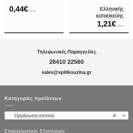
0,44
€
Ελληνικής
+ φ.π.α.
κατασκεύης
1,21
€
+ φ.π.α.
Τηλεφωνικές Παραγγελίες
26410 22560
sales@spitikouzina.gr
Κατηγορίες προϊόντων
Οργάνωση σπιτιού
×
Επαγγελματικός Εξοπλισμός