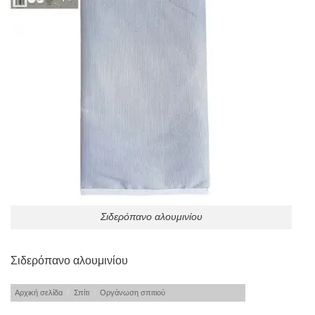
Σιδερόπανο αλουμινίου
Σιδερόπανο αλουμινίου
Αρχική σελίδα
/
Σπίτι
/
Οργάνωση σπιτιού