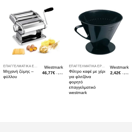
ΕΠΑΓΓΕΛΜΑΤΙΚΆ ΕΡΓΑΛΕΊΑ
ΕΠΑΓΓΕΛΜΑΤΙΚΆ ΕΡΓΑΛΕΊΑ
Westmark
Westmark
Μηχανή ζύμης –
Φίλτρο καφέ με χέρι
46,77
€
2,42
€
+ φ.π.α.
+ φ.π.α.
φύλλου
για φλιτζάνα
φορητό
επαγγελματικό
westmark