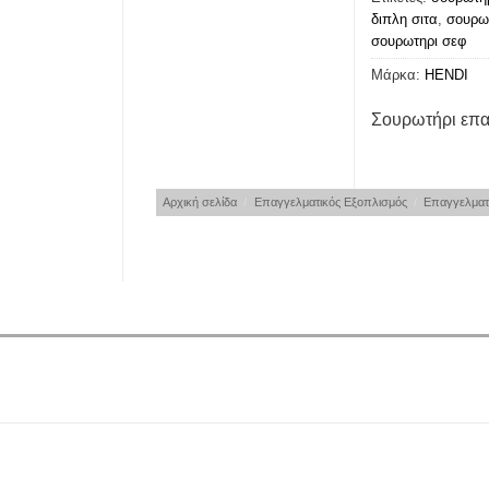
διπλη σιτα
,
σουρωτ
σουρωτηρι σεφ
Μάρκα:
HENDI
Σουρωτήρι επα
Αρχική σελίδα
/
Επαγγελματικός Εξοπλισμός
/
Επαγγελματι