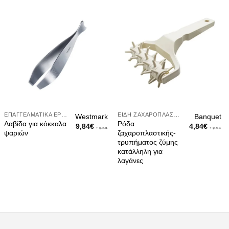
ΕΠΑΓΓΕΛΜΑΤΙΚΆ ΕΡΓΑΛΕΊΑ
ΕΊΔΗ ΖΑΧΑΡΟΠΛΑΣΤΙΚΉΣ
Westmark
Banquet
Λαβίδα για κόκκαλα
Ρόδα
9,84
€
4,84
€
+ φ.π.α.
+ φ.π.α.
ψαριών
ζαχαροπλαστικής-
τρυπήματος ζύμης
κατάλληλη για
λαγάνες