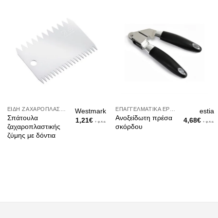
ΕΊΔΗ ΖΑΧΑΡΟΠΛΑΣΤΙΚΉΣ
ΕΠΑΓΓΕΛΜΑΤΙΚΆ ΕΡΓΑΛΕΊΑ
Westmark
estia
Σπάτουλα
Ανοξείδωτη πρέσα
1,21
€
4,68
€
+ φ.π.α.
+ φ.π.α.
ζαχαροπλαστικής
σκόρδου
ζύμης με δόντια