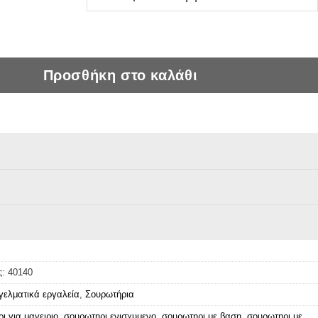
επαγγελματικό ποσότητα
Προσθήκη στο καλάθι
ς:
40140
ελματικά εργαλεία
,
Σουρωτήρια
ι για μαγειριο
,
σουρωτηρι ενισχυμενο
,
σουρωτηρι με βαση
,
σουρωτηρι με