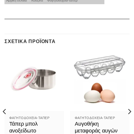
Αρχική σελίδα
/
Κουζίνα
/
Φαγητοδοχεία-τάπερ
ΣΧΕΤΙΚΆ ΠΡΟΪΌΝΤΑ
ΦΑΓΗΤΟΔΟΧΕΊΑ-ΤΆΠΕΡ
ΦΑΓΗΤΟΔΟΧΕΊΑ-ΤΆΠΕΡ
Τάπερ μπολ
Αυγοθήκη
ανοξείδωτο
μεταφοράς αυγών