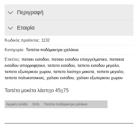
Περιγραφή
Εταιρία
Κωδικός προϊόντος:
1132
Κατηγορία:
Ταπέτα-ποδόμακτρα-χαλάκια
Ετικέτες:
πατακι εισοδου
,
πατακι εισοδου επαγγελματικο
,
πατακια
εισοδου απορροφητικο
,
ταπετο εισοδου
,
ταπετο εισοδου μεγαλο
,
ταπετο εξωτερικου χωρου
,
ταπετο λαστιχο μοκετα
,
ταπετο μεγαλο
,
ταπετο πολυκατοικιας
,
χαλακι εισοδου
,
χαλακι εξωτερικου χωρου
Ταπέτο μοκέτα λάστιχο 45χ75
Αρχική σελίδα
/
Σπίτι
/
Ταπέτα-ποδόμακτρα-χαλάκια