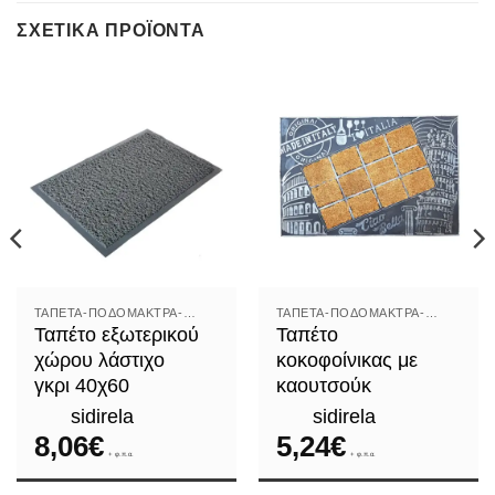
ΣΧΕΤΙΚΆ ΠΡΟΪΌΝΤΑ
ΤΑΠΈΤΑ-ΠΟΔΌΜΑΚΤΡΑ-ΧΑΛΆΚΙΑ
ΤΑΠΈΤΑ-ΠΟΔΌΜΑΚΤΡΑ-ΧΑΛΆΚΙΑ
Ταπέτο εξωτερικού
Ταπέτο
χώρου λάστιχο
κοκοφοίνικας με
γκρι 40χ60
καουτσούκ
sidirela
sidirela
8,06
€
5,24
€
+ φ.π.α.
+ φ.π.α.