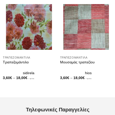
ΤΡΑΠΕΖΟΜΆΝΤΙΛΑ
ΤΡΑΠΕΖΟΜΆΝΤΙΛΑ
Τραπεζομάντιλο
Μουσαμάς τραπεζίου
sidirela
hios
Price
Price
3,60
€
–
18,00
€
3,60
€
–
18,00
€
+ φ.π.α.
+ φ.π.α.
range:
range:
3,60€
3,60€
through
through
18,00€
18,00€
Τηλεφωνικές Παραγγελίες