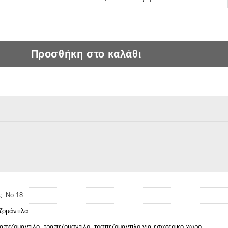
τιλο μοντέρνο ποσότητα
Προσθήκη στο καλάθι
ς:
Νο 18
ζομάντιλα
απεζομαντιλο
,
τραπεζομαντιλο
,
τραπεζομαντιλο για εσωτερικο χωρο
,