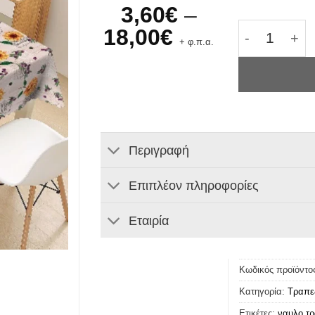
3,60
€
–
Τραπεζομάν
Price
18,00
€
+ φ.π.α.
range:
3,60€
through
18,00€
Περιγραφή
Επιπλέον πληροφορίες
Εταιρία
Κωδικός προϊόντο
Κατηγορία:
Τραπε
Ετικέτες:
ναυλο τρ