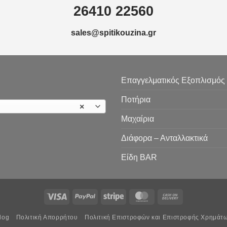
26410 22560
sales@spitikouzina.gr
Επαγγελματικός Εξοπλισμός
Ποτήρια
×
Μαχαίρια
Διάφορα – Ανταλλακτικά
Είδη ΒAR
Visa
PayPal
Stripe
MasterCard
Cash
On
log
Πολιτική Απορρήτου
Πολιτική Επιστροφών και Επιστροφής Χρημάτ
Delivery