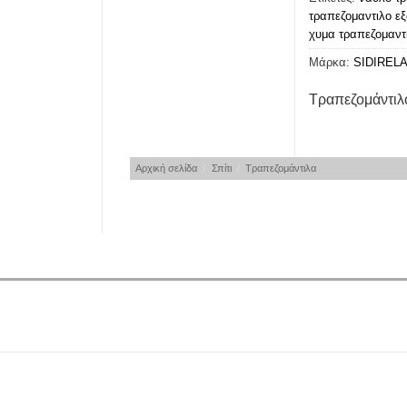
τραπεζομαντιλο ε
χυμα τραπεζομαντ
Μάρκα:
SIDIREL
Τραπεζομάντιλ
Αρχική σελίδα
/
Σπίτι
/
Τραπεζομάντιλα