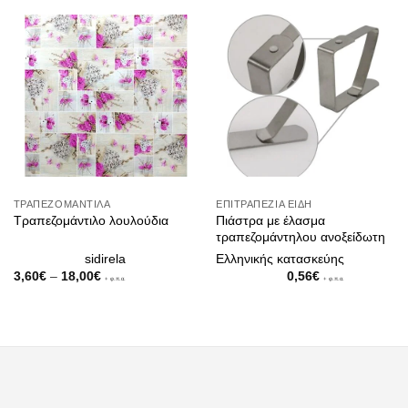
ΤΡΑΠΕΖΟΜΆΝΤΙΛΑ
ΕΠΙΤΡΑΠΈΖΙΑ ΕΊΔΗ
Πιάστρα με έλασμα
Τραπεζομάντιλο λουλούδια
τραπεζομάντηλου ανοξείδωτη
sidirela
Ελληνικής κατασκεύης
Price
3,60
€
–
18,00
€
0,56
€
+ φ.π.α.
+ φ.π.α.
range:
3,60€
through
18,00€