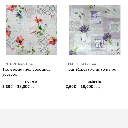
ΤΡΑΠΕΖΟΜΆΝΤΙΛΑ
ΤΡΑΠΕΖΟΜΆΝΤΙΛΑ
Τραπεζομάντιλο μουσαμάς
Τραπεζομάντιλο με το μέτρο
χοντρός
sidirela
sidirela
Price
Price
3,60
€
–
18,00
€
3,60
€
–
18,00
€
+ φ.π.α.
+ φ.π.α.
range:
range:
3,60€
3,60€
through
through
18,00€
18,00€