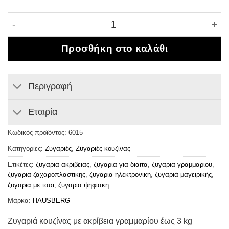
Ζυγαριά κουζίνας με ακρίβεια γραμμαρίου έως 3 kg 
Προσθήκη στο καλάθι
Περιγραφή
Εταιρία
Κωδικός προϊόντος:
6015
Κατηγορίες:
Ζυγαριές
,
Ζυγαριές κουζίνας
Ετικέτες:
ζυγαρια ακριβειας
,
ζυγαρια για διαιτα
,
ζυγαρια γραμμαριου
,
ζυγαρια ζαχαροπλαστικης
,
ζυγαρια ηλεκτρονικη
,
ζυγαριά μαγειρικής
,
ζυγαρια με τασι
,
ζυγαρια ψηφιακη
Μάρκα:
HAUSBERG
Ζυγαριά κουζίνας με ακρίβεια γραμμαρίου έως 3 kg