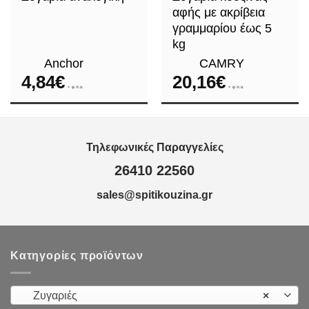
αφής με ακρίβεια
γραμμαρίου έως 5
kg
Anchor
CAMRY
4,84
€
20,16
€
+ φ.π.α.
+ φ.π.α.
Τηλεφωνικές Παραγγελίες
26410 22560
sales@spitikouzina.gr
Κατηγορίες προϊόντων
Ζυγαριές
×