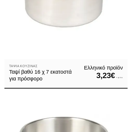
ΤΑΨΙΆ ΚΟΥΖΊΝΑΣ
Ελληνικό προϊόν
Ταψί βαθύ 16 χ 7 εκατοστά
3,23
€
για πρόσφορο
+ φ.π.α.