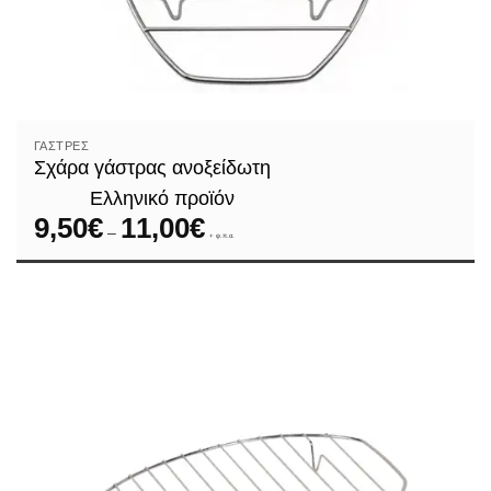
ΓΆΣΤΡΕΣ
Σχάρα γάστρας ανοξείδωτη
Ελληνικό προϊόν
9,50
€
11,00
€
Price
–
range:
+ φ.π.α.
9,50€
through
11,00€