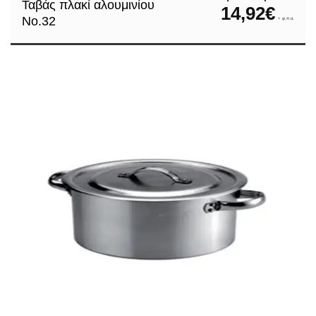
Ταβάς πλακί αλουμινίου
14,92
€
Νο.32
+ φ.π.α.