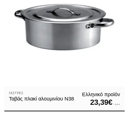
ΓΆΣΤΡΕΣ
Ελληνικό προϊόν
Ταβάς πλακί αλουμινίου N38
23,39
€
+ φ.π.α.