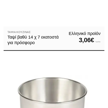
ΤΑΨΙΆ ΚΟΥΖΊΝΑΣ
Ελληνικό προϊόν
Ταψί βαθύ 14 χ 7 εκατοστά
3,06
€
για πρόσφορο
+ φ.π.α.