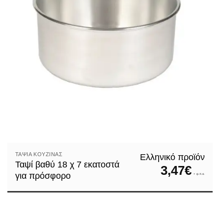
ΤΑΨΙΆ ΚΟΥΖΊΝΑΣ
Ελληνικό προϊόν
Ταψί βαθύ 18 χ 7 εκατοστά
3,47
€
για πρόσφορο
+ φ.π.α.