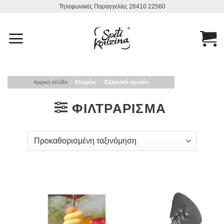
Μετάβαση
Τηλεφωνικές Παραγγελίες 26410 22560
στο
περιεχόμενο
Αρχική σελίδα
/
Εταιρίες
/
Ελληνικό προϊόν
ΦΙΛΤΡΆΡΙΣΜΑ