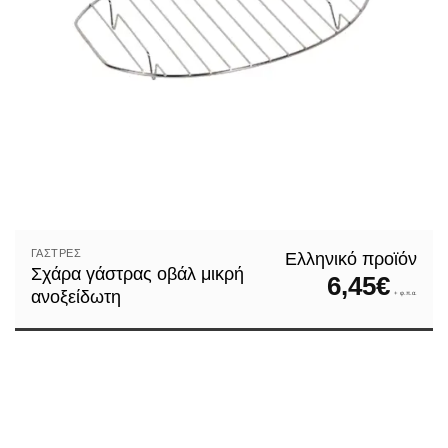
ΓΆΣΤΡΕΣ
Ελληνικό προϊόν
Σχάρα γάστρας οβάλ μικρή
6,45
€
ανοξείδωτη
+ φ.π.α.