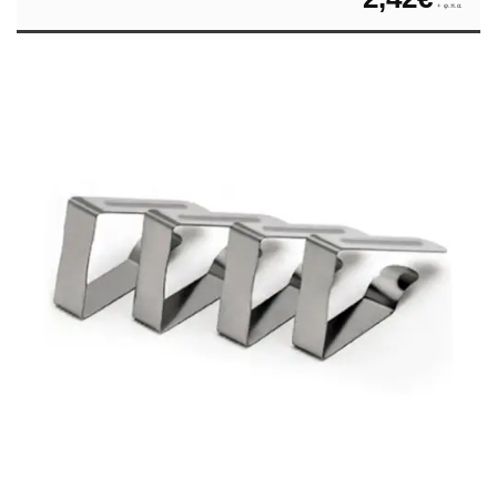
+ φ.π.α.