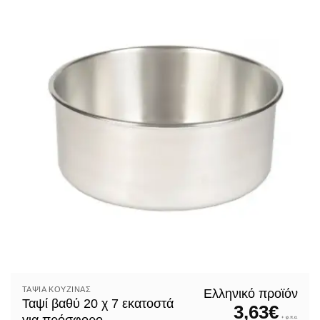
ΤΑΨΙΆ ΚΟΥΖΊΝΑΣ
Ελληνικό προϊόν
Ταψί βαθύ 20 χ 7 εκατοστά
3,63
€
+ φ.π.α.