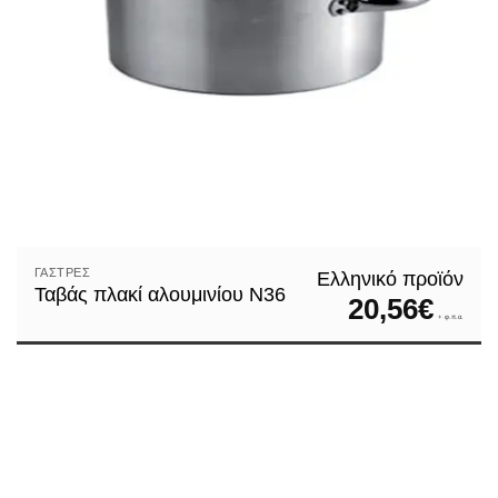
ΓΆΣΤΡΕΣ
Ελληνικό προϊόν
Ταβάς πλακί αλουμινίου N36
20,56
€
+ φ.π.α.